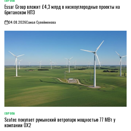
ЕВРОПА
ОПУБЛИКОВАНО
Essar Group вложит £4,3 млрд в низкоуглеродные проекты на
В
британском НПЗ
04.08.2026
Самал Сулейменова
on
ЕВРОПА
ОПУБЛИКОВАНО
Scatec покупает румынский ветропарк мощностью 77 МВт у
В
компании OX2