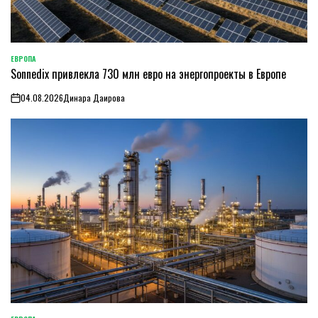
ЕВРОПА
ОПУБЛИКОВАНО
Sonnedix привлекла 730 млн евро на энергопроекты в Европе
В
04.08.2026
Динара Даирова
on