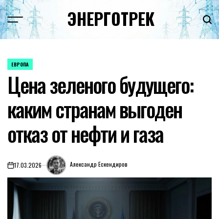
Перейти
ЭНЕРГОТРЕК
к
содержимому
ЕВРОПА
ОПУБЛИКОВАНО
Цена зеленого будущего:
В
каким странам выгоден
отказ от нефти и газа
Александр Ескендиров
17.03.2026
on