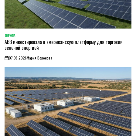
ЕВРОПА
ОПУБЛИКОВАНО
ABB инвестировала в американскую платформу для торговли
В
зеленой энергией
07.08.2026
Мария Воронова
on