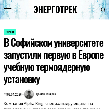
Перейти
ЭНЕРГОТРЕК
к
содержимому
ЕВРОПА
ОПУБЛИКОВАНО
В Софийском университете
В
запустили первую в Европе
учебную термоядерную
установку
Дастан Темиров
08.04.2026
on
Компания Alpha Ring, специализирующаяся на