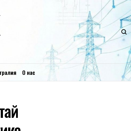
К
тралия
О нас
тай
тике