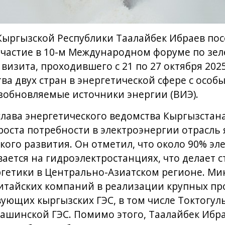
ыргызской Республики Таалайбек Ибраев пос
участие в 10-м Международном форуме по зел
 визита, проходившего с 21 по 27 октября 202
ва двух стран в энергетической сфере с особ
зобновляемые источники энергии (ВИЭ).
глава энергетического ведомства Кыргызстана
роста потребности в электроэнергии отрасль
ого развития. Он отметил, что около 90% эл
ается на гидроэлектростанциях, что делает 
ргетики в Центрально-Азиатском регионе. Ми
итайских компаний в реализации крупных пр
ющих кыргызских ГЭС, в том числе Токтогульс
Башинской ГЭС. Помимо этого, Таалайбек Ибр