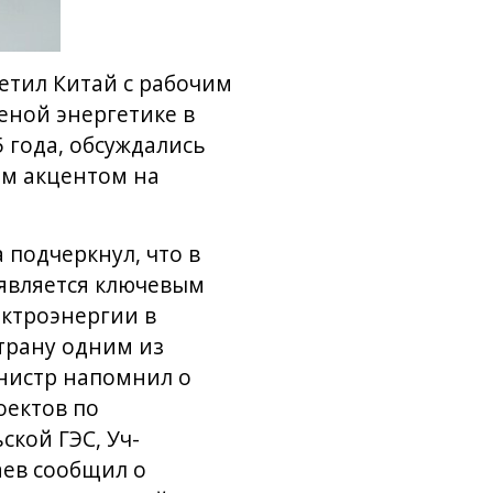
етил Китай с рабочим
еной энергетике в
5 года, обсуждались
ым акцентом на
 подчеркнул, что в
 является ключевым
ектроэнергии в
страну одним из
нистр напомнил о
оектов по
кой ГЭС, Уч-
аев сообщил о