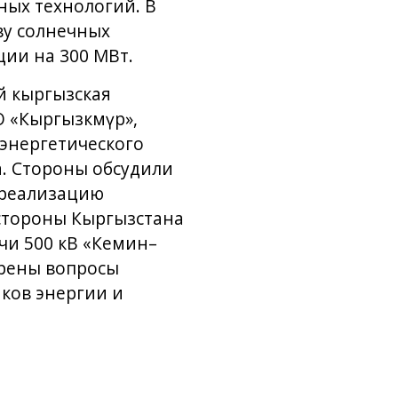
ных технологий. В
ву солнечных
ии на 300 МВт.
й кыргызская
 «Кыргызкөмүр»,
энергетического
. Стороны обсудили
, реализацию
 стороны Кыргызстана
чи 500 кВ «Кемин–
трены вопросы
ков энергии и