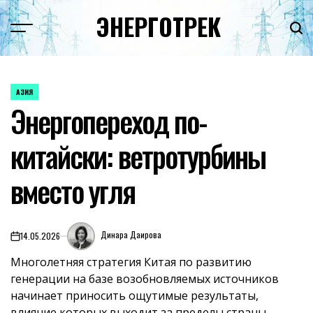
Перейти
ЭНЕРГОТРЕК
к
содержимому
АЗИЯ
ОПУБЛИКОВАНО
Энергопереход по-
В
китайски: ветротурбины
вместо угля
Динара Даирова
14.05.2026
on
Многолетняя стратегия Китая по развитию
генерации на базе возобновляемых источников
начинает приносить ощутимые результаты,
влияние которых выходит за пределы страны.