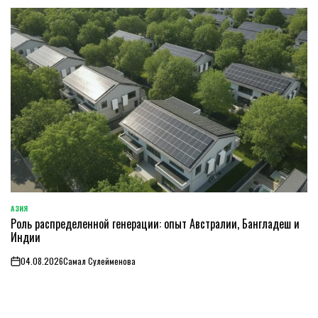
АЗИЯ
ОПУБЛИКОВАНО
Роль распределенной генерации: опыт Австралии, Бангладеш и
В
Индии
04.08.2026
Самал Сулейменова
on