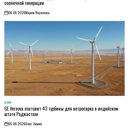
солнечной генерации
06.08.2026
Мария Воронова
on
АЗИЯ
ОПУБЛИКОВАНО
GE Vernova поставит 43 турбины для ветропарка в индийском
В
штате Раджастхан
05.08.2026
Олег Зимин
on