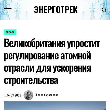
Перейти
ЭНЕРГОТРЕК
к
содержимому
ЕВРОПА
ОПУБЛИКОВАНО
Великобритания упростит
В
регулирование атомной
отрасли для ускорения
строительства
Жансая Уразбаева
14.03.2026
on