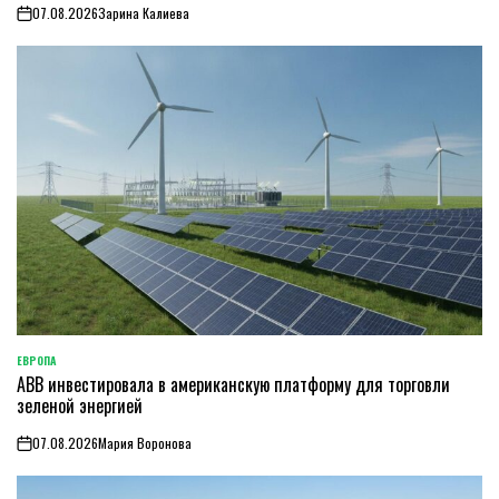
07.08.2026
Зарина Калиева
on
ЕВРОПА
ОПУБЛИКОВАНО
ABB инвестировала в американскую платформу для торговли
В
зеленой энергией
07.08.2026
Мария Воронова
on