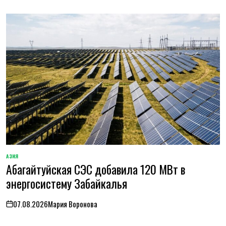
АЗИЯ
ОПУБЛИКОВАНО
Абагайтуйская СЭС добавила 120 МВт в
В
энергосистему Забайкалья
07.08.2026
Мария Воронова
on