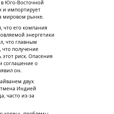
 в Юго-Восточной
х и импортирует
на мировом рынке.
, что его компания
новляемой энергетики
л, что главным
, что получение
 этот риск. Опасения
ли соглашение о
аявил он.
Тайванем двух
отмена Индией
а, часто из-за
то корень проблемы