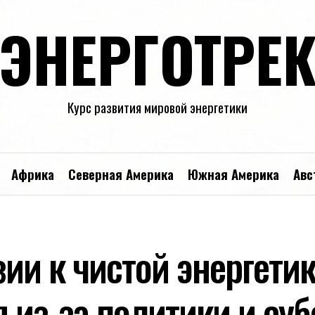
ЭНЕРГОТРЕ
Курс развития мировой энергетики
Африка
Северная Америка
Южная Америка
Авс
ии к чистой энергети
я из-за политики и су