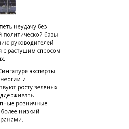
петь неудачу без
й политической базы
ению руководителей
я с растущим спросом
х.
Сингапуре эксперты
энергии и
твуют росту зеленых
оддерживать
тупные розничные
 более низкий
транами.