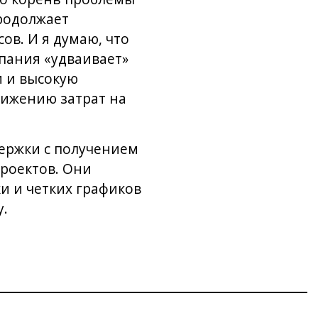
продолжает
ов. И я думаю, что
мпания «удваивает»
и и высокую
нижению затрат на
держки с получением
роектов. Они
и и четких графиков
у.