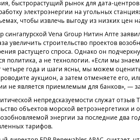
ия, быстрорастущий рынок для дата-центров
работку электроэнергии на угольных станция
ъемах, чтобы извлечь выгоду из низких цен 
 сингапурской Vena Group Нитин Апте заявил
аза увеличить строительство проектов возоб
рения растущего спроса. Однако он подчеркну
я политика, а не технологии. «Если мы знаем
четыре года и шаги ясны, мы можем оценить
проводите аукцион, а затем отменяете его, и
ии не является приемлемым для банков», — з
итической непредсказуемости служат отзыв 
льство объектов морской ветроэнергетики и 
возобновляемой энергии за последние два год
вленных тарифов.
ый директор EDP Renewables APAC, считает, ч