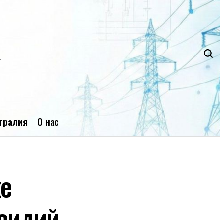
К
тралия
О нас
ке
бсидий