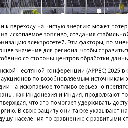
и к переходу на чистую энергию может потер
на ископаемое топливо, создания стабильно
рнизацию электросетей. Эти факторы, по мн
щее значение для региона, чтобы справитьс
собенно со стороны центров обработки данны
нской нефтяной конференции (APPEC) 2025 в 
а аукционов по возобновляемым источникам 
ии на ископаемое топливо серьезно препятс
траны, как Индонезия и Индия, продолжают п
утверждая, что это помогает удерживать дос
ргию. В свою защиту они также указывают на
душу населения по сравнению с развитыми с