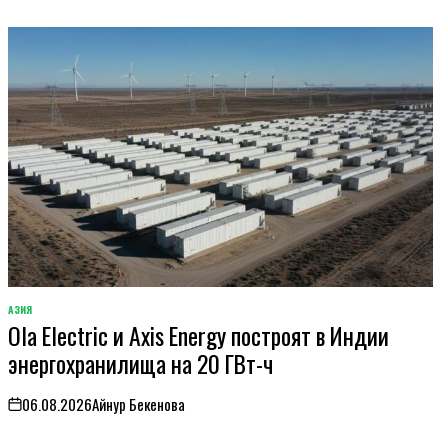
АЗИЯ
ОПУБЛИКОВАНО
Ola Electric и Axis Energy построят в Индии
В
энергохранилища на 20 ГВт-ч
06.08.2026
Айнур Бекенова
on