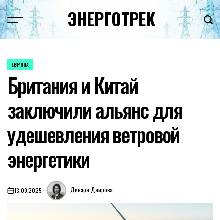
Перейти
ЭНЕРГОТРЕК
к
содержимому
ЕВРОПА
ОПУБЛИКОВАНО
Британия и Китай
В
заключили альянс для
удешевления ветровой
энергетики
Динара Даирова
13.09.2025
on