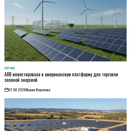
ЕВРОПА
ОПУБЛИКОВАНО
ABB инвестировала в американскую платформу для торговли
В
зеленой энергией
07.08.2026
Мария Воронова
on