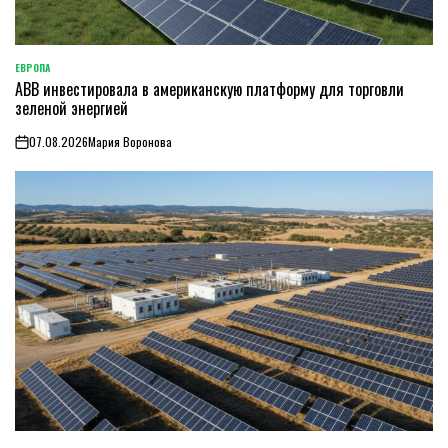
ЕВРОПА
ОПУБЛИКОВАНО
ABB инвестировала в американскую платформу для торговли
В
зеленой энергией
07.08.2026
Мария Воронова
on