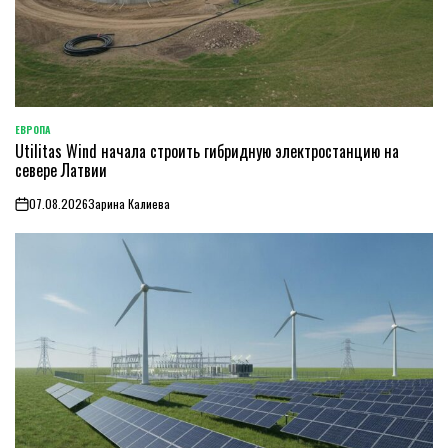
ЕВРОПА
ОПУБЛИКОВАНО
Utilitas Wind начала строить гибридную электростанцию на
В
севере Латвии
07.08.2026
Зарина Калиева
on