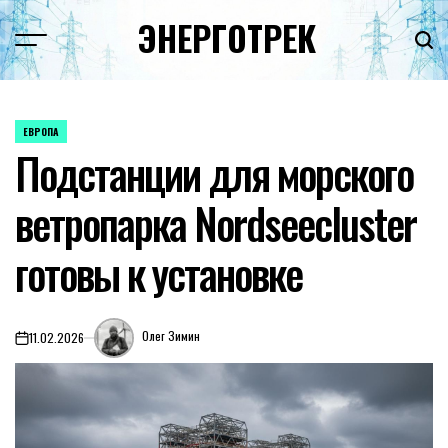
Перейти
ЭНЕРГОТРЕК
к
содержимому
ЕВРОПА
ОПУБЛИКОВАНО
Подстанции для морского
В
ветропарка Nordseecluster
готовы к установке
Олег Зимин
11.02.2026
on