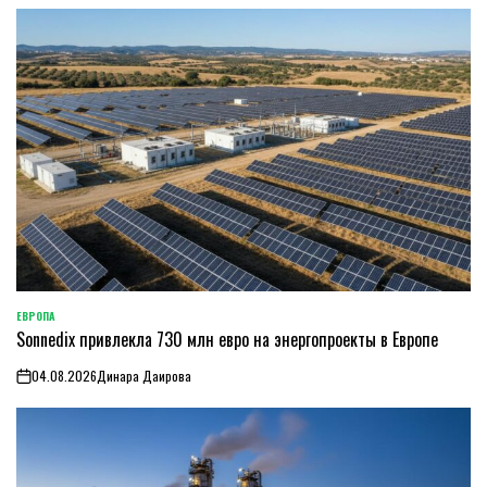
ЕВРОПА
ОПУБЛИКОВАНО
Sonnedix привлекла 730 млн евро на энергопроекты в Европе
В
04.08.2026
Динара Даирова
on