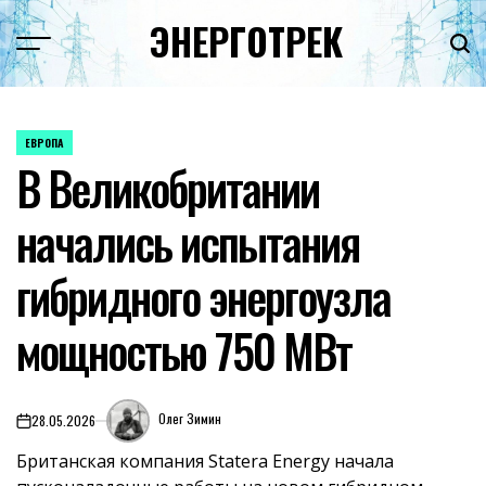
Перейти
ЭНЕРГОТРЕК
к
содержимому
ЕВРОПА
ОПУБЛИКОВАНО
В Великобритании
В
начались испытания
гибридного энергоузла
мощностью 750 МВт
Олег Зимин
28.05.2026
on
Британская компания Statera Energy начала