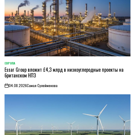
ЕВРОПА
ОПУБЛИКОВАНО
Essar Group вложит £4,3 млрд в низкоуглеродные проекты на
В
британском НПЗ
04.08.2026
Самал Сулейменова
on