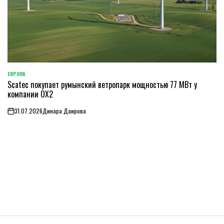
ЕВРОПА
ОПУБЛИКОВАНО
Scatec покупает румынский ветропарк мощностью 77 МВт у
В
компании OX2
31.07.2026
Динара Даирова
on