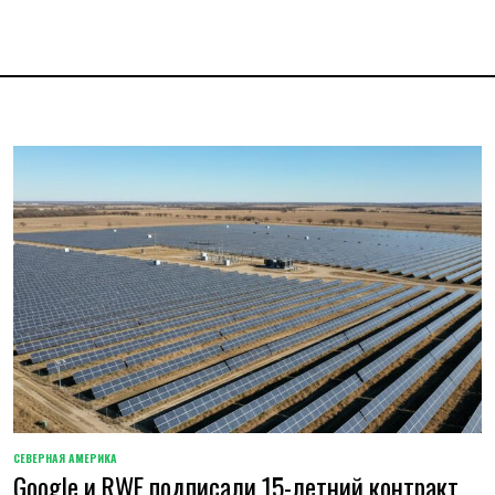
СЕВЕРНАЯ АМЕРИКА
ОПУБЛИКОВАНО
Google и RWE подписали 15-летний контракт
В