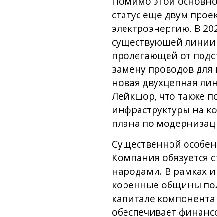
Помимо этой основно
статус еще двум прое
электроэнергию. В 20
существующей линии э
пролегающей от подст
замену проводов для 
новая двухцепная ли
Лейкшор, что также 
инфраструктуры на ко
плана по модернизац
Существенной особенн
Компания обязуется 
народами. В рамках ин
коренные общины пол
капитале компонента 
обеспечивает финансо