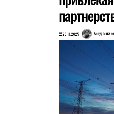
партнерст
Айнур Бекен
25.11.2025
on