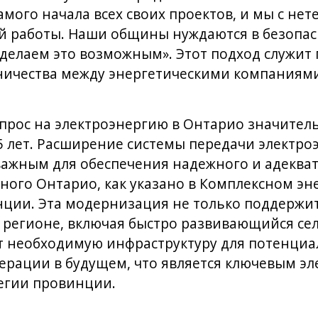
амого начала всех своих проектов, и мы с не
й работы. Наши общины нуждаются в безопа
 делаем это возможным». Этот подход служи
ничества между энергетическими компаниям
спрос на электроэнергию в Онтарио значитель
5 лет. Расширение системы передачи электр
важным для обеспечения надежного и адеква
ого Онтарио, как указано в Комплексном эн
нции. Эта модернизация не только поддержи
в регионе, включая быстро развивающийся се
ит необходимую инфраструктуру для потенци
ерации в будущем, что является ключевым э
егии провинции.