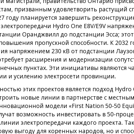
й магистрали, правительство Онтарио прис
ктам, призванным удовлетворить растущий с
27 году планируется завершить реконструкци
лектропередачи Hydro One E8V/E9V напряжен
анции Оранджвилл до подстанции Эсса; этот
повышения пропускной способности. К 2032 г
ния напряжением 230 кВ от подстанции Лаузо
потребует расширения и модернизации сопут
нечных пунктах. Эти инициативы являются ч
ии и усилению электросети провинции.
остью этих проектов является подход Hydro 
строить новые линии в партнерстве с местн
новационной модели «First Nation 50-50 Equit
учат возможность инвестировать в 50-проце
линии электропередачи каждого проекта. Так
вую выгоду для коренных народов, но и спос