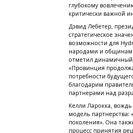
глубокому вовлечению
критически важной и
Дэвид Лебетер, прези
стратегическое значе
возможности для Hydr
народами и общинами 
отметил динамичный 
«Провинция продолжае
потребности будущего
благодарим правитель
партнерами над разр
Келли Ларокка, вождь
модель партнерства: 
поколения». Она такж
процесс принятия реш