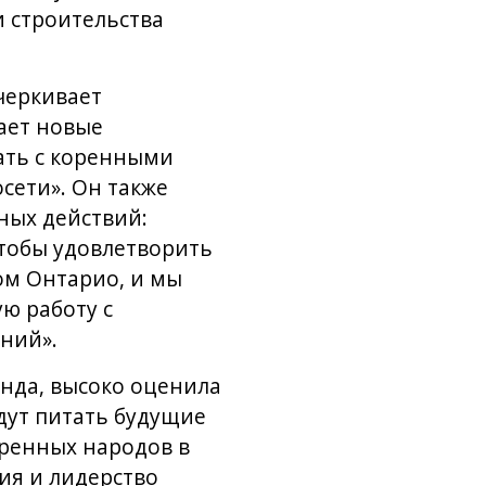
и строительства
черкивает
ает новые
ать с коренными
сети». Он также
ных действий:
чтобы удовлетворить
ом Онтарио, и мы
ю работу с
ний».
енда, высоко оценила
дут питать будущие
оренных народов в
ия и лидерство