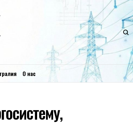
К
тралия
О нас
госистему,