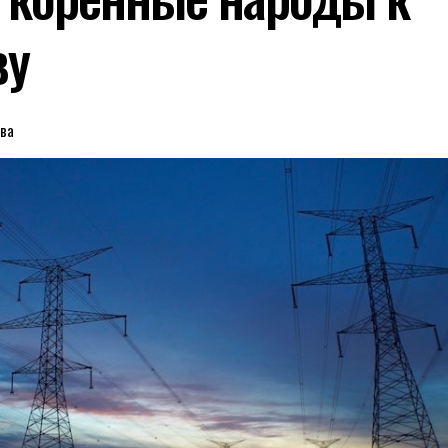
ву
ова