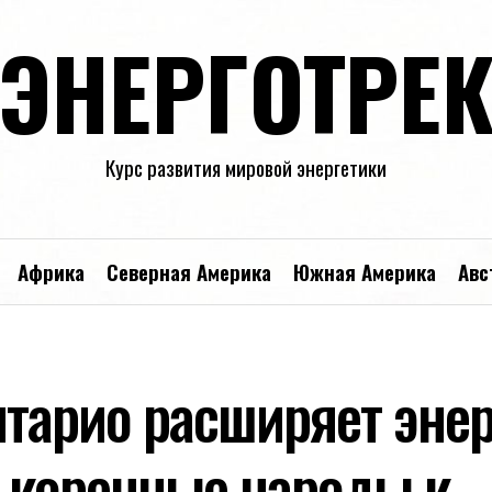
ЭНЕРГОТРЕ
Курс развития мировой энергетики
Африка
Северная Америка
Южная Америка
Авс
нтарио расширяет энер
 коренные народы к