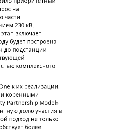
воило приоритетный
прос на
ю части
ием 230 кВ,
 этап включает
оду будет построена
н до подстанции
ствующей
астью комплексного
One к их реализации.
ыми коренными
y Partnership Model»
нтную долю участия в
ой подход не только
обствует более