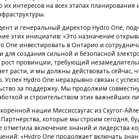
 их интересов на всех этапах планирования 
нфраструктуры.
дент и генеральный директор Hydro One, под
ние этих инициатив: «Это назначение открыв
o One инвестировать в Онтарио и сотруднич
для создания сильной и безопасной электро
рост провинции, требующий незамедлитель
т расти, и мы должны действовать сейчас, 
. Успех Hydro One неразрывно связан с успех
ство за поддержку. Мы продолжим совместну
аботкой и строительством этих важнейших ли
 коренной нации Миссиссаугас из Скугог-Айл
«Партнерства, которые мы строим сегодня, бу
е отметила включение знаний и лидерства к
ений: «Hydro One продолжает включать знан