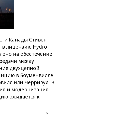
сти Канады Стивен
и в лицензию Hydro
влено на обеспечение
ередачи между
ние двухцепной
анцию в Боуменвилле
вилл или Черривуд. В
ия и модернизация
цию ожидается к