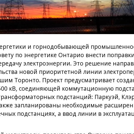
нергетики и горнодобывающей промышленно
овету по энергетике Онтарио внести поправк
 передачу электроэнергии. Это решение напра
ельства новой приоритетной линии электроп
шим Торонто. Проект предусматривает созда
00 кВ, соединяющей коммутационную подст
трансформаторных подстанций: Паркуэй, Клэр
акже запланированы необходимые расширен
чных подстанциях, а ввод линии в эксплуата