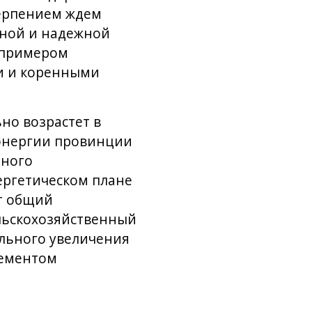
терпением ждем
сной и надежной
т примером
и и коренными
но возрастет в
оэнергии провинции
тного
ергетическом плане
т общий
льскохозяйственный
ального увеличения
лементом