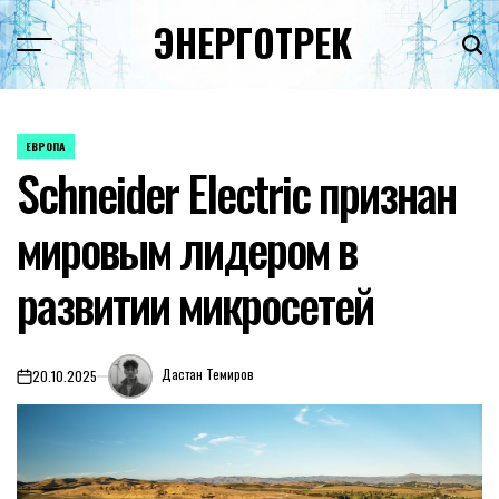
Перейти
ЭНЕРГОТРЕК
к
содержимому
ЕВРОПА
ОПУБЛИКОВАНО
Schneider Electric признан
В
мировым лидером в
развитии микросетей
Дастан Темиров
20.10.2025
on