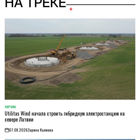
НА ТРЕКЕ
ЕВРОПА
ОПУБЛИКОВАНО
Utilitas Wind начала строить гибридную электростанцию на
В
севере Латвии
07.08.2026
Зарина Калиева
on