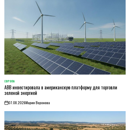
ЕВРОПА
ОПУБЛИКОВАНО
ABB инвестировала в американскую платформу для торговли
В
зеленой энергией
07.08.2026
Мария Воронова
on