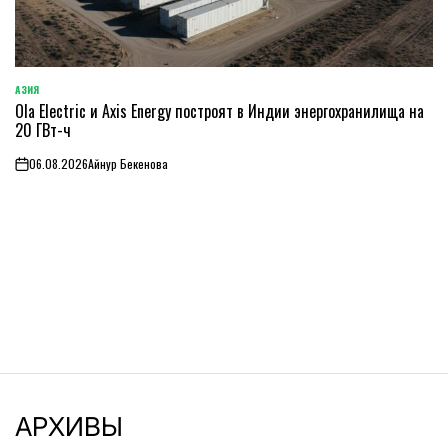
АЗИЯ
ОПУБЛИКОВАНО
Ola Electric и Axis Energy построят в Индии энергохранилища на
В
20 ГВт-ч
06.08.2026
Айнур Бекенова
on
АРХИВЫ