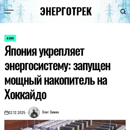
Перейти
ЭНЕРГОТРЕК
к
содержимому
АЗИЯ
ОПУБЛИКОВАНО
Япония укрепляет
В
энергосистему: запущен
мощный накопитель на
Хоккайдо
Олег Зимин
02.12.2025
on