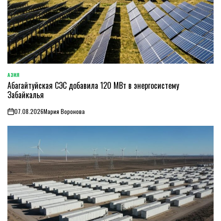
АЗИЯ
ОПУБЛИКОВАНО
Абагайтуйская СЭС добавила 120 МВт в энергосистему
В
Забайкалья
07.08.2026
Мария Воронова
on