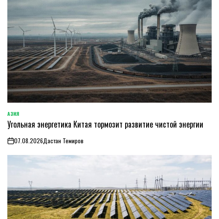
АЗИЯ
ОПУБЛИКОВАНО
Угольная энергетика Китая тормозит развитие чистой энергии
В
07.08.2026
Дастан Темиров
on