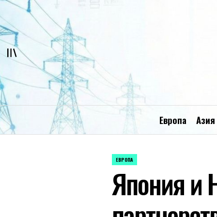
Перейти
к
содержимому
Европа
Азия
ЕВРОПА
ОПУБЛИКОВАНО
Япония и 
В
партнерств