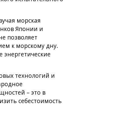
вучая морская
нков Японии и
не позволяет
ем к морскому дну.
е энергетические
овых технологий и
ародное
ностей – это в
изить себестоимость