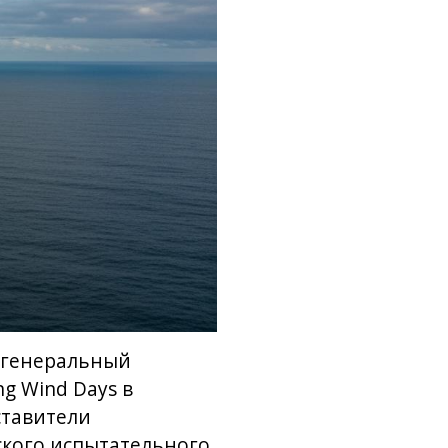
 генеральный
g Wind Days в
ставители
ского испытательного