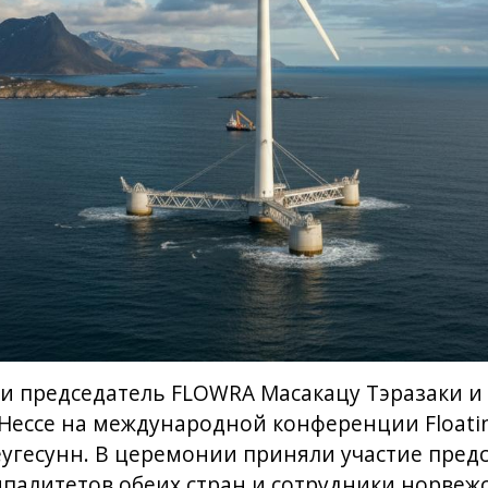
и председатель FLOWRA Масакацу Тэразаки и
ессе на международной конференции Floatin
угесунн. В церемонии приняли участие пред
палитетов обеих стран и сотрудники норвеж