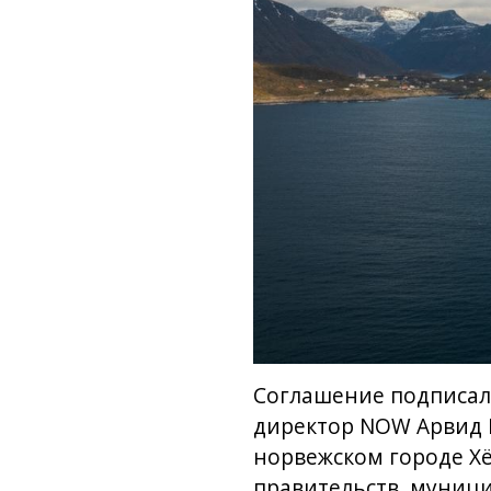
Соглашение подписал
директор NOW Арвид Н
норвежском городе Хё
правительств, муници