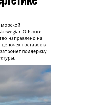
й морской
orwegian Offshore
тво направлено на
 цепочек поставок в
 затронет поддержку
ктуры.