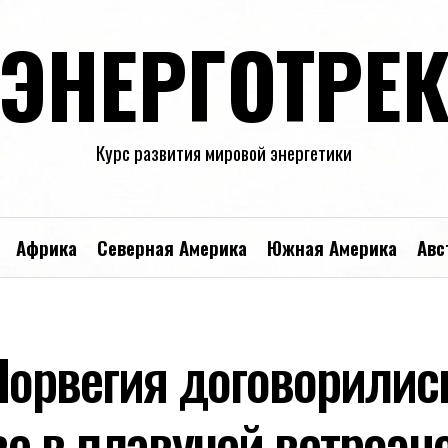
ЭНЕРГОТРЕ
Курс развития мировой энергетики
Африка
Северная Америка
Южная Америка
Авс
Норвегия договорилис
е в плавучей ветроэн