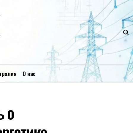
К
тралия
О нас
ь о
ергетике