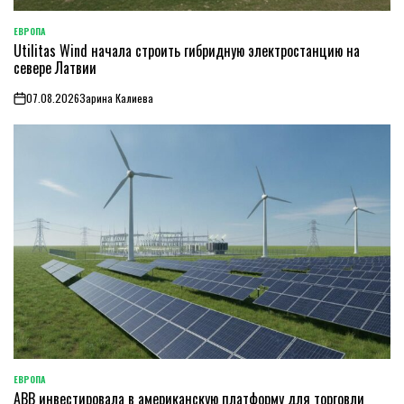
ЕВРОПА
ОПУБЛИКОВАНО
Utilitas Wind начала строить гибридную электростанцию на
В
севере Латвии
07.08.2026
Зарина Калиева
on
ЕВРОПА
ОПУБЛИКОВАНО
ABB инвестировала в американскую платформу для торговли
В