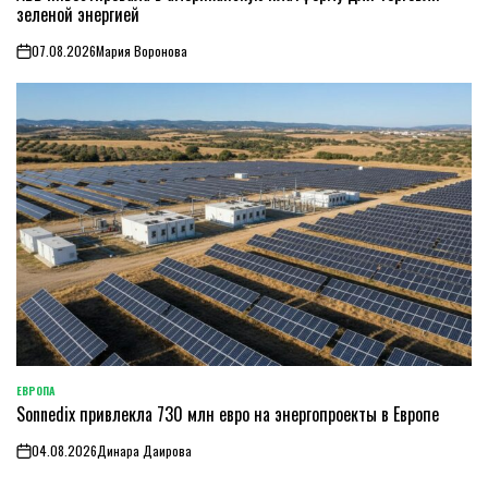
зеленой энергией
07.08.2026
Мария Воронова
on
ЕВРОПА
ОПУБЛИКОВАНО
Sonnedix привлекла 730 млн евро на энергопроекты в Европе
В
04.08.2026
Динара Даирова
on