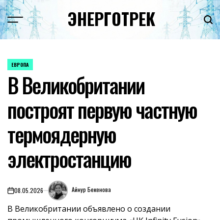
Перейти
ЭНЕРГОТРЕК
к
содержимому
ЕВРОПА
ОПУБЛИКОВАНО
В Великобритании
В
построят первую частную
термоядерную
электростанцию
Айнур Бекенова
08.05.2026
on
В Великобритании объявлено о создании