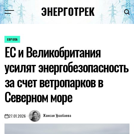
Перейти
ЭНЕРГОТРЕК
к
содержимому
ЕВРОПА
ОПУБЛИКОВАНО
ЕС и Великобритания
В
усилят энергобезопасность
за счет ветропарков в
Северном море
Жансая Уразбаева
27.01.2026
on