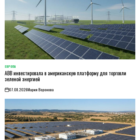
ЕВРОПА
ОПУБЛИКОВАНО
ABB инвестировала в американскую платформу для торговли
В
зеленой энергией
07.08.2026
Мария Воронова
on