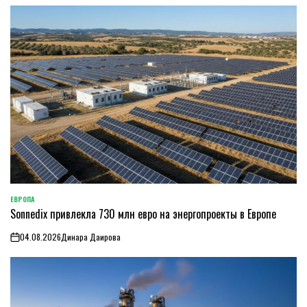
ЕВРОПА
ОПУБЛИКОВАНО
Sonnedix привлекла 730 млн евро на энергопроекты в Европе
В
04.08.2026
Динара Даирова
on