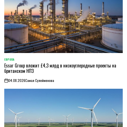
ЕВРОПА
ОПУБЛИКОВАНО
Essar Group вложит £4,3 млрд в низкоуглеродные проекты на
В
британском НПЗ
04.08.2026
Самал Сулейменова
on