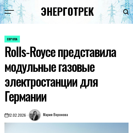
Перейти
ЭНЕРГОТРЕК
к
содержимому
ЕВРОПА
ОПУБЛИКОВАНО
Rolls-Royce представила
В
модульные газовые
электростанции для
Германии
Мария Воронова
12.02.2026
on