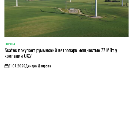
ЕВРОПА
ОПУБЛИКОВАНО
Scatec покупает румынский ветропарк мощностью 77 МВт у
В
компании OX2
31.07.2026
Динара Даирова
on