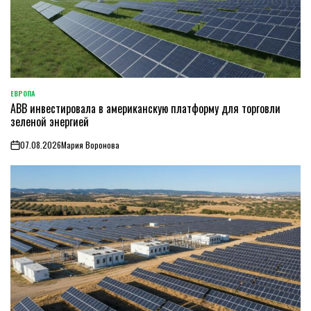
ЕВРОПА
ОПУБЛИКОВАНО
ABB инвестировала в американскую платформу для торговли
В
зеленой энергией
07.08.2026
Мария Воронова
on