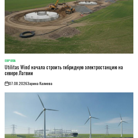
ЕВРОПА
ОПУБЛИКОВАНО
Utilitas Wind начала строить гибридную электростанцию на
В
севере Латвии
07.08.2026
Зарина Калиева
on