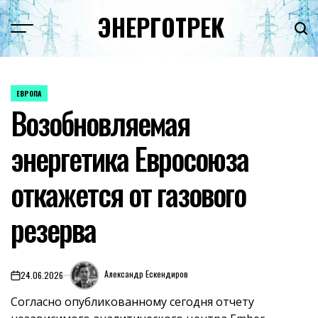
Перейти
ЭНЕРГОТРЕК
к
содержимому
ЕВРОПА
ОПУБЛИКОВАНО
Возобновляемая
В
энергетика Евросоюза
откажется от газового
резерва
Александр Ескендиров
24.06.2026
on
Согласно опубликованному сегодня
отчету