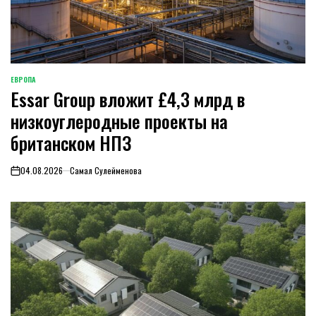
ЕВРОПА
ОПУБЛИКОВАНО
Essar Group вложит £4,3 млрд в
В
низкоуглеродные проекты на
британском НПЗ
04.08.2026
Самал Сулейменова
on