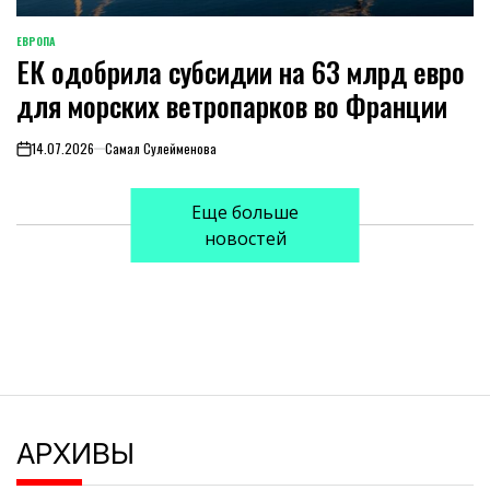
ЕВРОПА
ОПУБЛИКОВАНО
ЕК одобрила субсидии на 63 млрд евро
В
для морских ветропарков во Франции
14.07.2026
Самал Сулейменова
on
Еще больше
новостей
АРХИВЫ