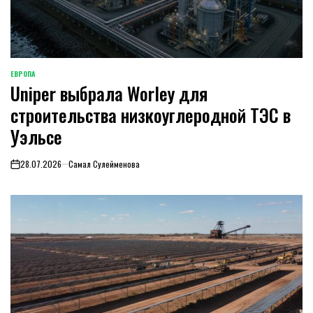
ЕВРОПА
ОПУБЛИКОВАНО
Uniper выбрала Worley для
В
строительства низкоуглеродной ТЭС в
Уэльсе
28.07.2026
Самал Сулейменова
on