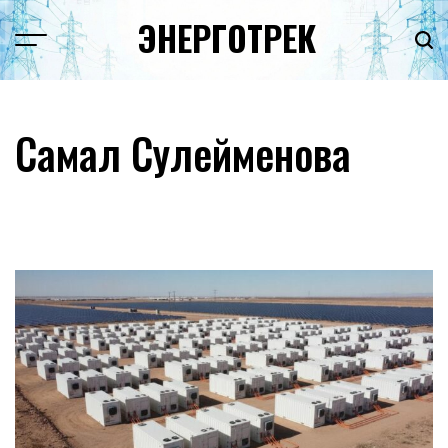
Перейти
ЭНЕРГОТРЕК
к
содержимому
Самал Сулейменова