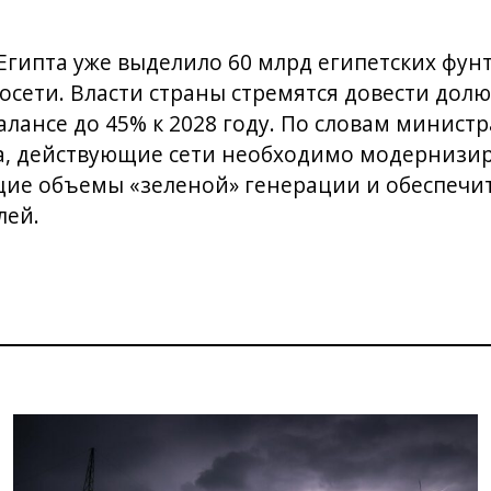
Египта уже выделило 60 млрд египетских фун
сети. Власти страны стремятся довести дол
алансе до 45% к 2028 году. По словам минист
а, действующие сети необходимо модернизир
щие объемы «зеленой» генерации и обеспечи
лей.