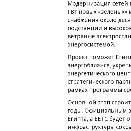
Модернизация сетей п
ГВт новых «зеленых» 
снабжения около деся
подстанции и высоко
ветряные электростан
энергосистемой.
Проект поможет Египт
энергобалансе, укреп
энергетического цент
стратегического парт
рамках программы ср
Основной этап строит
годы. Официальным з
Египта, а EETC будет 
инфраструктуры сокра