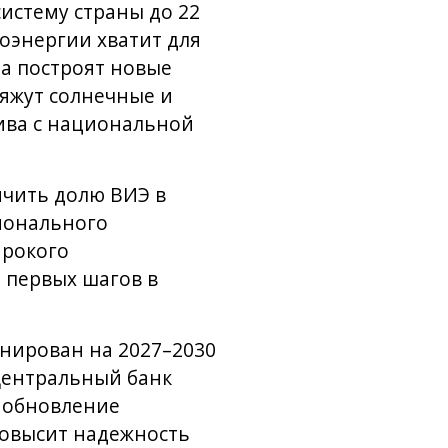
истему страны до 22
оэнергии хватит для
а построят новые
яжут солнечные и
лива с национальной
ичить долю ВИЭ в
гионального
ирокого
з первых шагов в
анирован на 2027–2030
Центральный банк
о обновление
повысит надежность