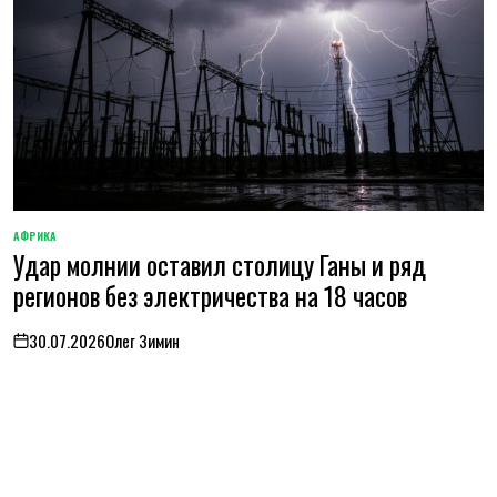
АФРИКА
ОПУБЛИКОВАНО
Удар молнии оставил столицу Ганы и ряд
В
регионов без электричества на 18 часов
30.07.2026
Олег Зимин
on