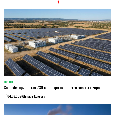
ЕВРОПА
ОПУБЛИКОВАНО
Sonnedix привлекла 730 млн евро на энергопроекты в Европе
В
04.08.2026
Динара Даирова
on