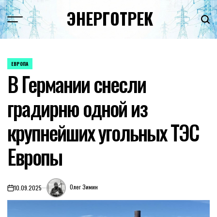
Перейти
ЭНЕРГОТРЕК
к
содержимому
ЕВРОПА
ОПУБЛИКОВАНО
В Германии снесли
В
градирню одной из
крупнейших угольных ТЭС
Европы
Олег Зимин
10.09.2025
on