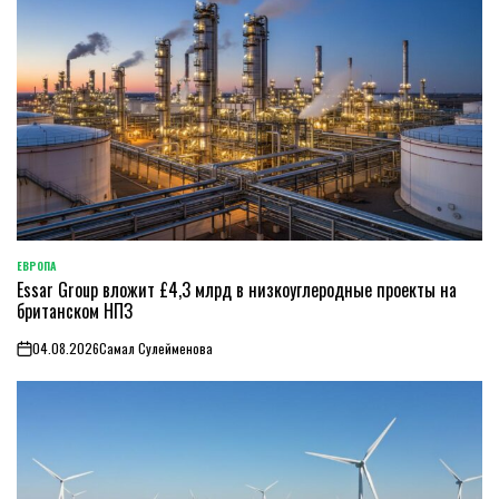
ЕВРОПА
ОПУБЛИКОВАНО
Essar Group вложит £4,3 млрд в низкоуглеродные проекты на
В
британском НПЗ
04.08.2026
Самал Сулейменова
on