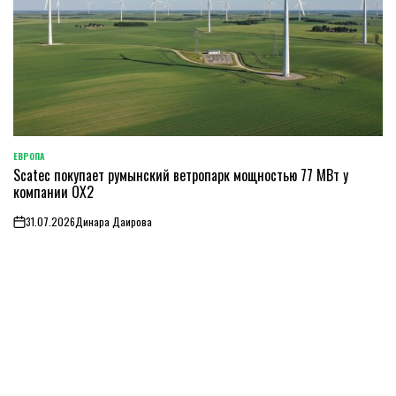
ЕВРОПА
ОПУБЛИКОВАНО
Scatec покупает румынский ветропарк мощностью 77 МВт у
В
компании OX2
31.07.2026
Динара Даирова
on