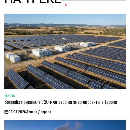
ЕВРОПА
ОПУБЛИКОВАНО
Sonnedix привлекла 730 млн евро на энергопроекты в Европе
В
04.08.2026
Динара Даирова
on