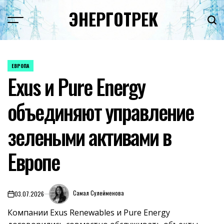
Перейти
ЭНЕРГОТРЕК
к
содержимому
ЕВРОПА
ОПУБЛИКОВАНО
Exus и Pure Energy
В
объединяют управление
зелеными активами в
Европе
Самал Сулейменова
03.07.2026
on
Компании Exus Renewables и Pure Energy