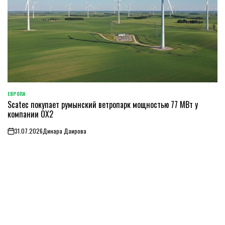
ЕВРОПА
ОПУБЛИКОВАНО
Scatec покупает румынский ветропарк мощностью 77 МВт у
В
компании OX2
31.07.2026
Динара Даирова
on