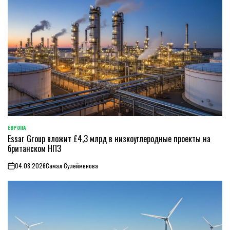
ЕВРОПА
ОПУБЛИКОВАНО
Essar Group вложит £4,3 млрд в низкоуглеродные проекты на
В
британском НПЗ
04.08.2026
Самал Сулейменова
on