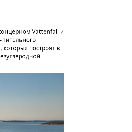
онцерном Vattenfall и
почтительного
, которые построят в
безуглеродной