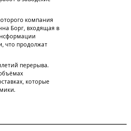
которого компания
нна Борг, входящая в
рансформации
, что продолжат
илетий перерыва.
 объёмах
ставках, которые
мики.