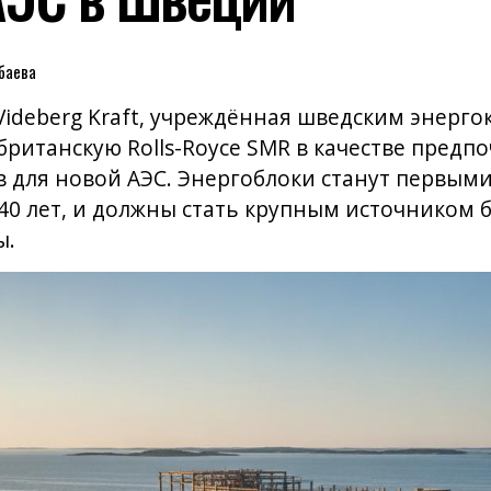
баева
ideberg Kraft, учреждённая шведским энергок
а британскую Rolls-Royce SMR в качестве пред
 для новой АЭС. Энергоблоки станут первыми
40 лет, и должны стать крупным источником 
ы.