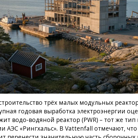
 строительство трёх малых модульных реакт
упная годовая выработка электроэнергии оцен
жит водо-водяной реактор (PWR) – тот же тип 
 АЭС «Рингхальс». В Vattenfall отмечают, чт
ит перенести значительную часть сборочных 