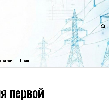
К
тралия
О нас
ля первой