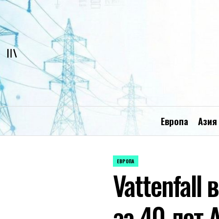
Перейти
к
содержимому
Европа
Азия
ЕВРОПА
ОПУБЛИКОВАНО
Vattenfall
В
за 40 лет