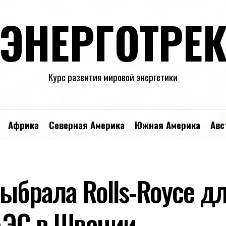
ЭНЕРГОТРЕ
Курс развития мировой энергетики
Африка
Северная Америка
Южная Америка
Авс
 выбрала Rolls-Royce д
 АЭС в Швеции