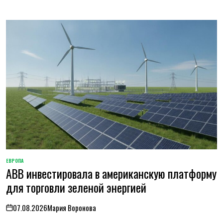
ЕВРОПА
ОПУБЛИКОВАНО
ABB инвестировала в американскую платформу
В
для торговли зеленой энергией
07.08.2026
Мария Воронова
on