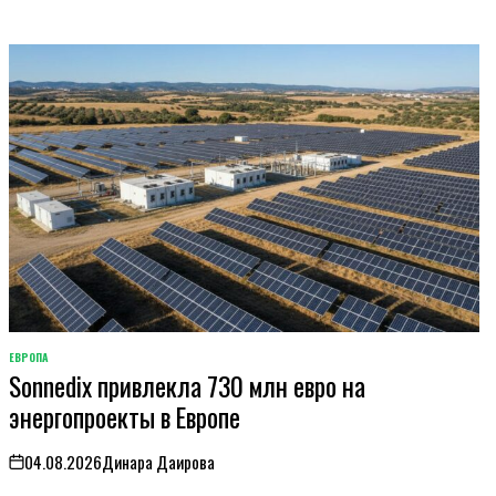
ЕВРОПА
ОПУБЛИКОВАНО
Sonnedix привлекла 730 млн евро на
В
энергопроекты в Европе
04.08.2026
Динара Даирова
on