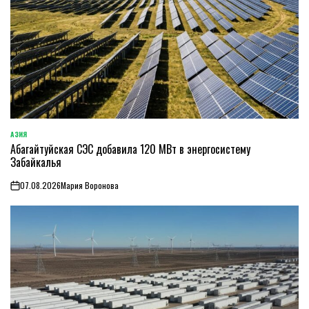
АЗИЯ
ОПУБЛИКОВАНО
Абагайтуйская СЭС добавила 120 МВт в энергосистему
В
Забайкалья
07.08.2026
Мария Воронова
on