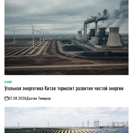
АЗИЯ
ОПУБЛИКОВАНО
Угольная энергетика Китая тормозит развитие чистой энергии
В
07.08.2026
Дастан Темиров
on