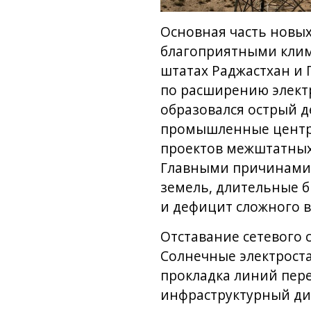
Основная часть новы
благоприятными клим
штатах Раджастхан и 
по расширению электр
образовался острый д
промышленные центры
проектов межштатных 
Главными причинами 
земель, длительные 
и дефицит сложного 
Отставание сетевого
Солнечные электроста
прокладка линий перед
инфраструктурный ди