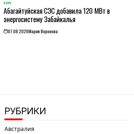
АЗИЯ
ОПУБЛИКОВАНО
Абагайтуйская СЭС добавила 120 МВт в
В
энергосистему Забайкалья
07.08.2026
Мария Воронова
on
РУБРИКИ
Австралия