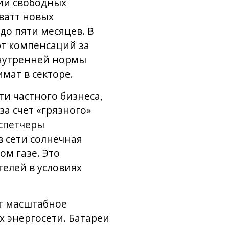
чии свободных
ватт новых
до пяти месяцев. В
т компенсаций за
внутренней нормы
мат в секторе.
и частного бизнеса,
а счет «грязного»
испетчеры
в сети солнечная
ом газе. Это
елей в условиях
т масштабное
 энергосети. Батареи