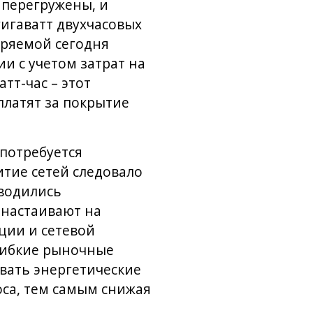
 перегружены, и
гигаватт двухчасовых
еряемой сегодня
и с учетом затрат на
тт-час – этот
платят за покрытие
потребуется
тие сетей следовало
зводились
 настаивают на
ции и сетевой
 гибкие рыночные
вать энергетические
оса, тем самым снижая