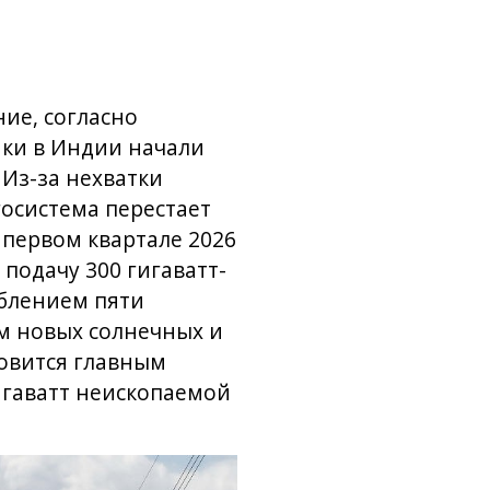
ние
, согласно
ики в Индии начали
Из-за нехватки
осистема перестает
 первом квартале 2026
одачу 300 гигаватт-
еблением пяти
м новых солнечных и
овится главным
гаватт неископаемой