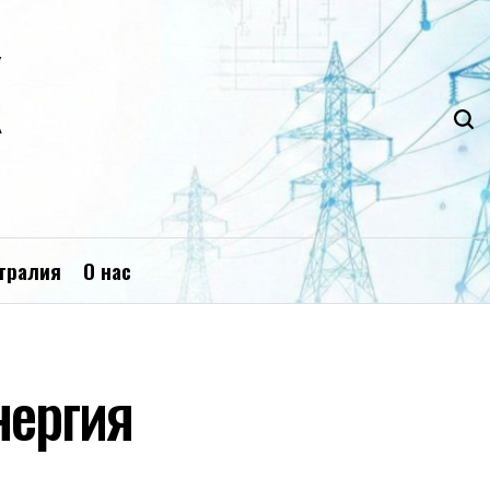
К
тралия
О нас
нергия