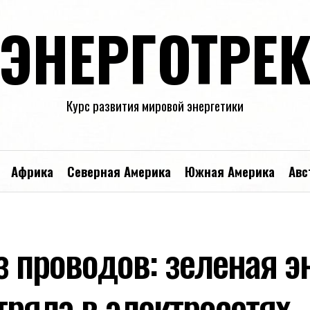
ЭНЕРГОТРЕ
Курс развития мировой энергетики
Африка
Северная Америка
Южная Америка
Авс
з проводов: зеленая э
тряла в электросетях