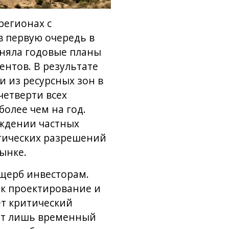
регионах с
 первую очередь в
лняла годовые планы
нтов. В результате
 из ресурсных зон в
етверти всех
олее чем на год.
ждении частных
гических разрешений
ынке.
щерб инвесторам.
ак проектирование и
ет критический
ают лишь временный