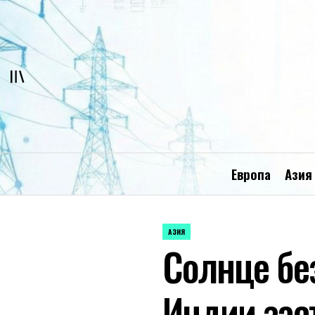
Перейти
к
содержимому
Европа
Азия
АЗИЯ
ОПУБЛИКОВАНО
Солнце бе
В
Индии зас