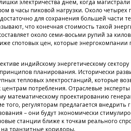
лишки электричества днем, когда магистрали
ром в часы пиковой нагрузки. Около четырех 
достаточно для сохранения большей части т
азывают, что конечная стоимость такой энерги
оставляет около семи-восьми рупий за килова
иже спотовых цен, которые энергокомпании 
ективе индийскому энергетическому сектору 
принципов планирования. Исторически разви
упных тепловых электростанций, которые во
 центрам потребления. Отраслевые эксперты
ому математическому проектированию генера
е того, регуляторам предлагается внедрить
ования – они будут экономически стимулиро
овые станции ближе к точкам реального спр
 на транзитные коридоры.