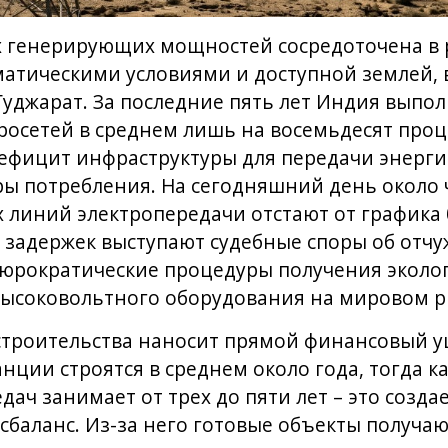
х генерирующих мощностей сосредоточена в 
атическими условиями и доступной землей, в
Гуджарат. За последние пять лет Индия выпо
осетей в среднем лишь на восемьдесят проце
ефицит инфраструктуры для передачи энергии
 потребления. На сегодняшний день около ч
линий электропередачи отстают от графика б
задержек выступают судебные споры об отчу
бюрократические процедуры получения эколо
высоковольтного оборудования на мировом р
 строительства наносит прямой финансовый у
нции строятся в среднем около года, тогда к
ач занимает от трех до пяти лет – это созда
сбаланс. Из-за него готовые объекты получ