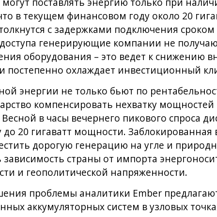
и могут поставлять энергию только при нали
что в текущем финансовом году около 20 гига
олкнутся с задержками подключения сроком 
 доступа генерирующие компании не получаю
ния оборудования – это ведет к снижению 
и постепенно охлаждает инвестиционный кли
ой энергии не только бьют по рентабельност
арство компенсировать нехватку мощностей з
 Весной в часы вечернего пикового спроса д
 до 20 гигаватт мощности. Заблокированная 
естить дорогую генерацию на угле и природн
 зависимость страны от импорта энергоносит
сти и геополитической напряженности.
шения проблемы аналитики Ember предлагаю
ых аккумуляторных систем в узловых точках