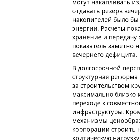
могут накапливать из
отдавать резерв вече
накопителей было бы 
энергии. Расчеты пок
хранение и передачу с
показатель заметно н
вечернего дефицита.
В долгосрочной персп
структурная реформа 
за строительством кр
максимально близко к
переходе к совместн
инфраструктуры. Кром
механизмы ценообраз
корпорации строить н
критическую нагрузку