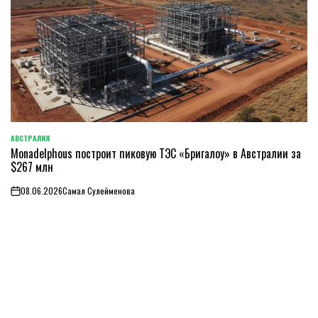
АВСТРАЛИЯ
ОПУБЛИКОВАНО
Monadelphous построит пиковую ТЭС «Бригалоу» в Австралии за
В
$267 млн
08.06.2026
Самал Сулейменова
on