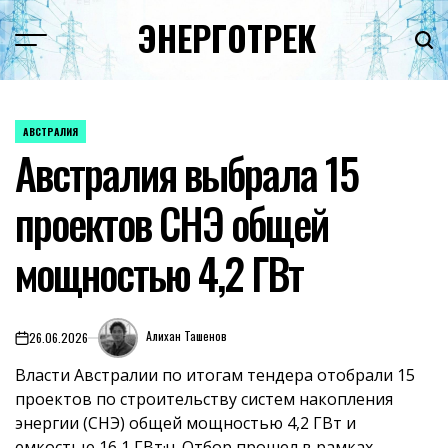
Перейти
ЭНЕРГОТРЕК
к
содержимому
АВСТРАЛИЯ
ОПУБЛИКОВАНО
Австралия выбрала 15
В
проектов СНЭ общей
мощностью 4,2 ГВт
Алихан Ташенов
26.06.2026
on
Власти Австралии по итогам тендера отобрали 15
проектов по строительству систем накопления
энергии (СНЭ) общей мощностью 4,2 ГВт и
емкостью 16,1 ГВт·ч. Отбор прошел в рамках