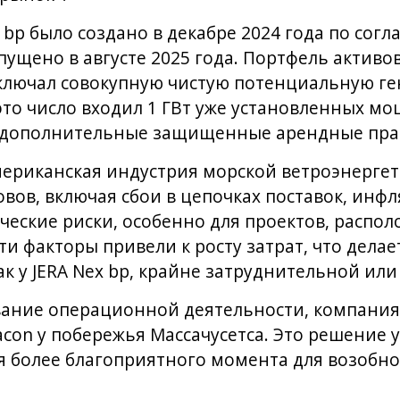
 bp было создано в декабре 2024 года по сог
пущено в августе 2025 года. Портфель актив
ключал совокупную чистую потенциальную 
 это число входил 1 ГВт уже установленных м
и дополнительные защищенные арендные права
ериканская индустрия морской ветроэнергети
вов, включая сбои в цепочках поставок, инф
еские риски, особенно для проектов, распо
ти факторы привели к росту затрат, что дела
ак у JERA Nex bp, крайне затруднительной ил
вание операционной деятельности, компания
acon у побережья Массачусетса. Это решение 
я более благоприятного момента для возобн