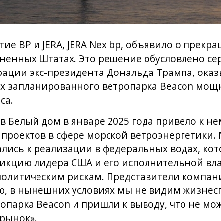
ие BP и JERA, JERA Nex bp, объявило о прекр
иненных Штатах. Это решение обусловлено с
рации экс-президента Дональда Трампа, о
х запланированного ветропарка Beacon мощн
са.
в Белый дом в январе 2025 года привело к н
 проектов в сфере морской ветроэнергетики. 
лись к реализации в федеральных водах, ко
кцию лидера США и его исполнительной влас
олитическим рискам. Представители компани
ю, в нынешних условиях мы не видим жизнес
опарка Beacon и пришли к выводу, что не м
 рынок».