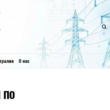
К
тралия
О нас
 по