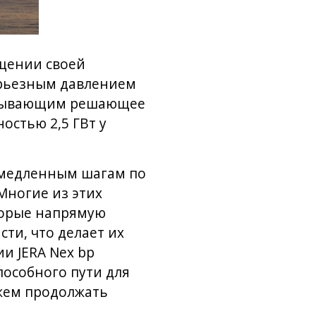
ащении своей
ерьезным давлением
казывающим решающее
остью 2,5 ГВт у
емедленным шагам по
Многие из этих
торые напрямую
ти, что делает их
и JERA Nex bp
пособного пути для
ожем продолжать