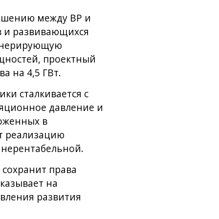
лашению между BP и
ов и развивающихся
генерирующую
ощностей, проектный
 на 4,5 ГВт.
ки сталкивается с
ляционное давление и
ложенных в
ет реализацию
и нерентабельной.
 сохранит права
указывает на
овления развития