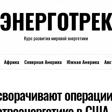
ЭНЕРГОТРЕ
Курс развития мировой энергетики
Африка
Северная Америка
Южная Америка
Авс
 сворачивают операции
етроэнергетике в США