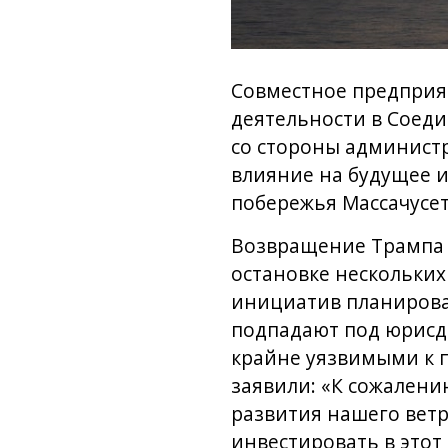
Совместное предприят
деятельности в Соед
со стороны админист
влияние на будущее и
побережья Массачусет
Возвращение Трампа 
остановке нескольких
инициатив планирова
подпадают под юрисди
крайне уязвимыми к п
заявили: «К сожалени
развития нашего ветр
инвестировать в этот