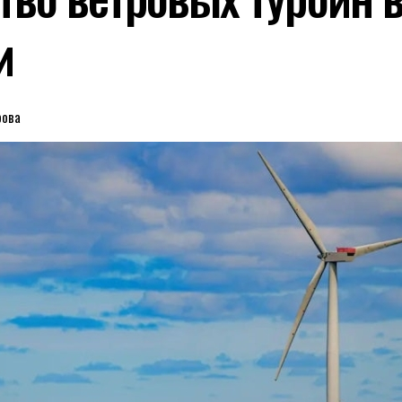
и
рова