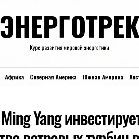
ЭНЕРГОТРЕ
Курс развития мировой энергетики
Африка
Северная Америка
Южная Америка
Авс
Ming Yang инвестирует
тво ветровых турбин 