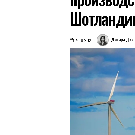
Шотланди
Динара Даи
14.10.2025
on