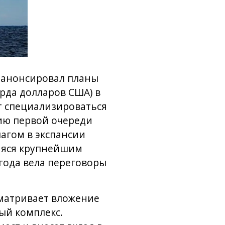
y анонсировал планы
рда долларов США) в
т специализироваться
цию первой очереди
шагом в экспансии
аяся крупнейшим
года вела переговоры
сматривает вложение
ый комплекс.