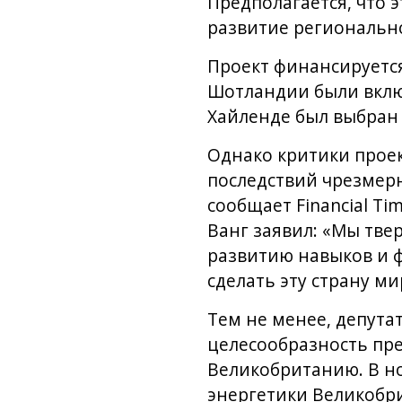
Предполагается, что э
развитие региональн
Проект финансируется 
Шотландии были включ
Хайленде был выбран 
Однако критики прое
последствий чрезмерн
сообщает Financial T
Ванг заявил: «Мы тве
развитию навыков и 
сделать эту страну м
Тем не менее, депута
целесообразность пр
Великобританию. В но
энергетики Великобри