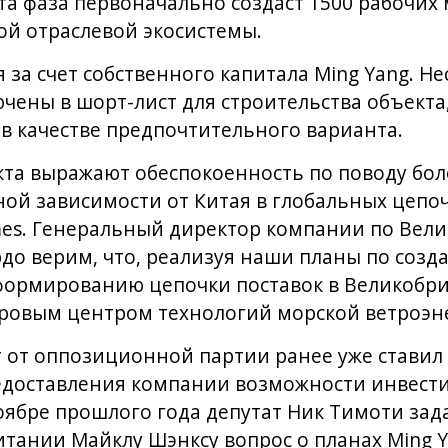
та фаза первоначально создаст 1500 рабочих м
ой отраслевой экосистемы.
за счет собственного капитала Ming Yang. Не
ены в шорт-лист для строительства объекта,
в качестве предпочтительного варианта.
кта выражают обеспокоенность по поводу бо
ой зависимости от Китая в глобальных цепочк
imes. Генеральный директор компании по Ве
рдо верим, что, реализуя наши планы по созд
формированию цепочки поставок в Великобр
ировым центром технологий морской ветроэн
т от оппозиционной партии ранее уже ставил
едоставления компании возможности инвести
ябре прошлого года депутат Ник Тимоти зад
тании Майклу Шэнксу вопрос о планах Ming 