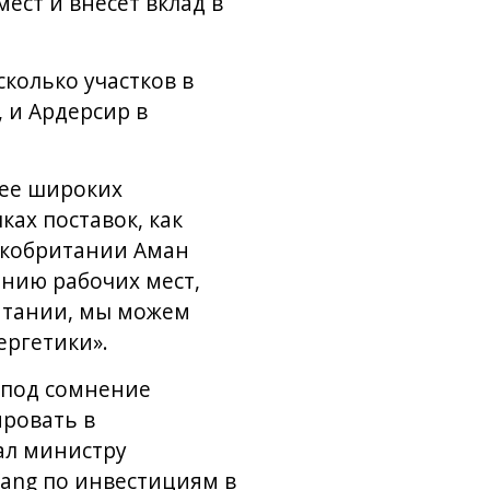
ест и внесет вклад в
сколько участков в
 и Ардерсир в
лее широких
ах поставок, как
ликобритании Аман
анию рабочих мест,
итании, мы можем
ергетики».
 под сомнение
ровать в
ал министру
Yang по инвестициям в