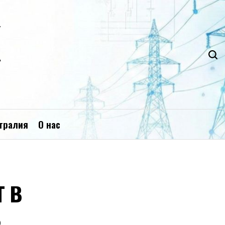
К
тралия
О нас
 в
в