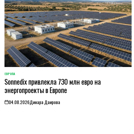
ЕВРОПА
ОПУБЛИКОВАНО
Sonnedix привлекла 730 млн евро на
В
энергопроекты в Европе
04.08.2026
Динара Даирова
on