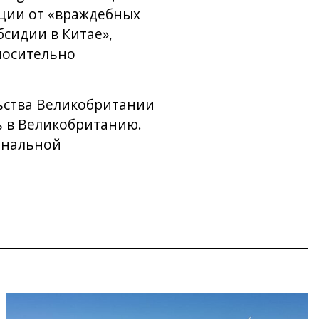
иции от «враждебных
бсидии в Китае»,
носительно
льства Великобритании
ь в Великобританию.
ональной