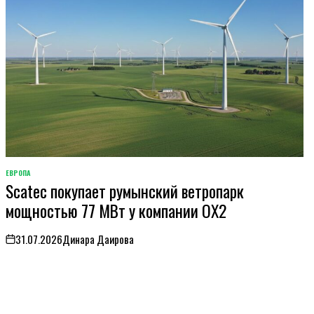
ЕВРОПА
ОПУБЛИКОВАНО
Scatec покупает румынский ветропарк
В
мощностью 77 МВт у компании OX2
31.07.2026
Динара Даирова
on