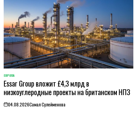
ЕВРОПА
ОПУБЛИКОВАНО
Essar Group вложит £4,3 млрд в
В
низкоуглеродные проекты на британском НПЗ
04.08.2026
Самал Сулейменова
on