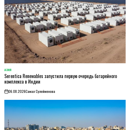
АЗИЯ
ОПУБЛИКОВАНО
Serentica Renewables запустила первую очередь батарейного
В
комплекса в Индии
06.08.2026
Самал Сулейменова
on