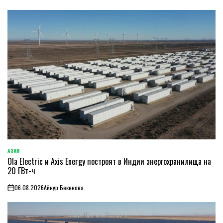
АЗИЯ
ОПУБЛИКОВАНО
Ola Electric и Axis Energy построят в Индии энергохранилища на
В
20 ГВт-ч
06.08.2026
Айнур Бекенова
on