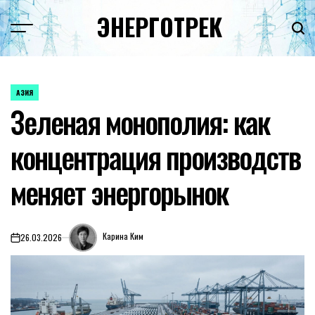
Перейти
ЭНЕРГОТРЕК
к
содержимому
АЗИЯ
ОПУБЛИКОВАНО
Зеленая монополия: как
В
концентрация производств
меняет энергорынок
Карина Ким
26.03.2026
on