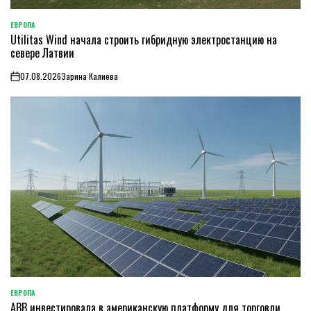
ЕВРОПА
ОПУБЛИКОВАНО
Utilitas Wind начала строить гибридную электростанцию на
В
севере Латвии
07.08.2026
Зарина Калиева
on
ЕВРОПА
ОПУБЛИКОВАНО
ABB инвестировала в американскую платформу для торговли
В