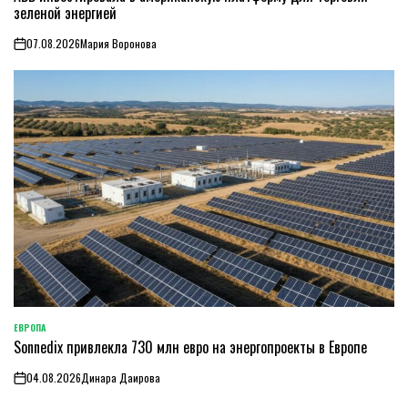
зеленой энергией
07.08.2026
Мария Воронова
on
ЕВРОПА
ОПУБЛИКОВАНО
Sonnedix привлекла 730 млн евро на энергопроекты в Европе
В
04.08.2026
Динара Даирова
on