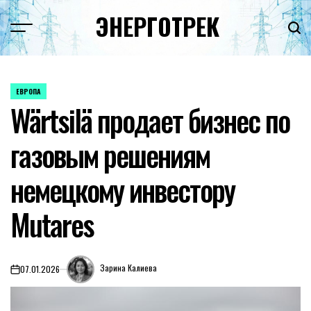
Перейти
ЭНЕРГОТРЕК
к
содержимому
ЕВРОПА
ОПУБЛИКОВАНО
Wärtsilä продает бизнес по
В
газовым решениям
немецкому инвестору
Mutares
Зарина Калиева
07.01.2026
on