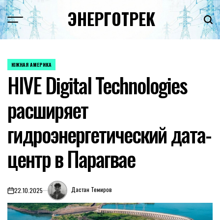
Перейти
ЭНЕРГОТРЕК
к
содержимому
ЮЖНАЯ АМЕРИКА
ОПУБЛИКОВАНО
HIVE Digital Technologies
В
расширяет
гидроэнергетический дата-
центр в Парагвае
Дастан Темиров
22.10.2025
on