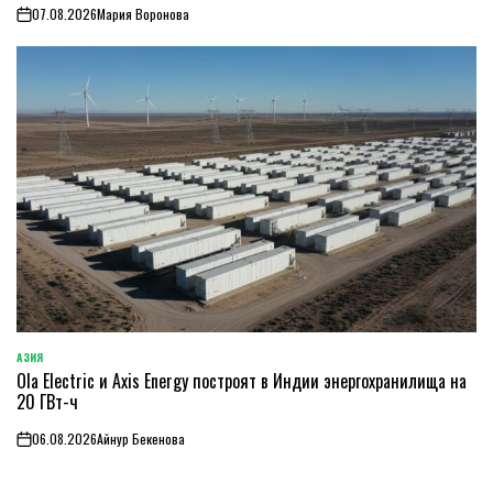
07.08.2026
Мария Воронова
on
АЗИЯ
ОПУБЛИКОВАНО
Ola Electric и Axis Energy построят в Индии энергохранилища на
В
20 ГВт-ч
06.08.2026
Айнур Бекенова
on