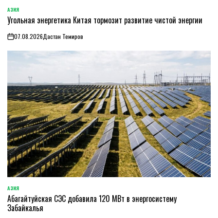
АЗИЯ
ОПУБЛИКОВАНО
Угольная энергетика Китая тормозит развитие чистой энергии
В
07.08.2026
Дастан Темиров
on
АЗИЯ
ОПУБЛИКОВАНО
Абагайтуйская СЭС добавила 120 МВт в энергосистему
В
Забайкалья