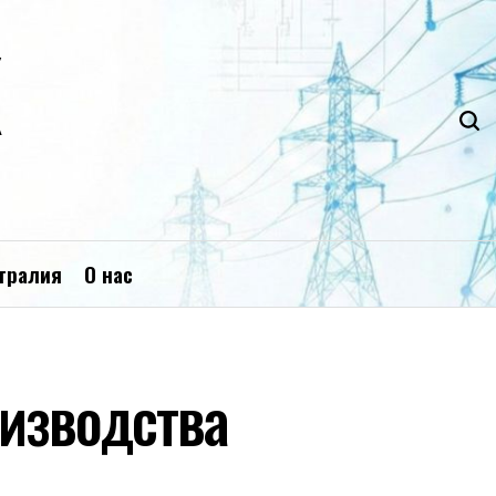
К
тралия
О нас
изводства