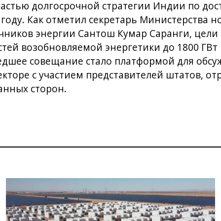
 частью долгосрочной стратегии Индии по до
 году. Как отметил секретарь Министерства н
чников энергии Сантош Кумар Саранги, цели
й возобновляемой энергетики до 1800 ГВт к 
шедшее совещание стало платформой для обсу
екторе с участием представителей штатов, о
анных сторон.