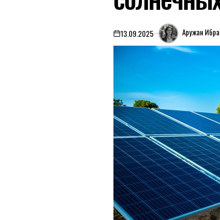
Аружан Ибра
13.09.2025
on