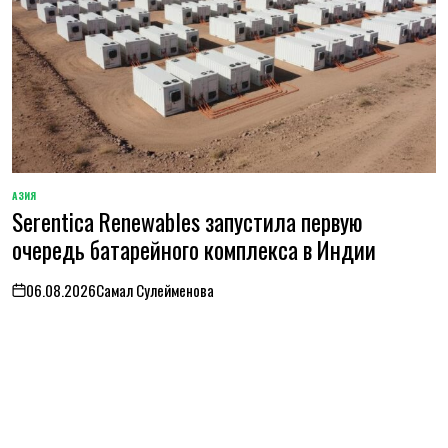
АЗИЯ
ОПУБЛИКОВАНО
Serentica Renewables запустила первую
В
очередь батарейного комплекса в Индии
06.08.2026
Самал Сулейменова
on