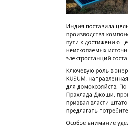
Индия поставила цель
производства компоне
пути к достижению це
неископаемых источн
электростанций состав
Ключевую роль в энер
KUSUM, направленная н
для домохозяйств. П
Прахлада Джоши, про
призвал власти штато
предлагать потребит
Особое внимание уде