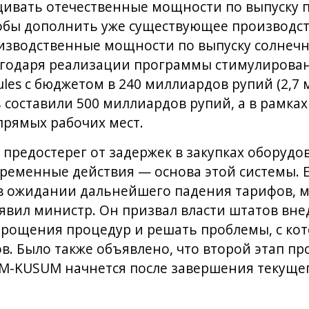
ивать отечественные мощности по выпуску 
тобы дополнить уже существующее производст
изводственные мощности по выпуску солнеч
агодаря реализации программы стимулировани
odules с бюджетом в 240 миллиардов рупий (2,7
 составили 500 миллиардов рупий, а в рамка
 прямых рабочих мест.
предостерег от задержек в закупках оборудов
ременные действия — основа этой системы. 
в ожидании дальнейшего падения тарифов, м
явил министр. Он призвал власти штатов вне
прощения процедур и решать проблемы, с ко
в. Было также объявлено, что второй этап 
PM-KUSUM начнется после завершения текущег