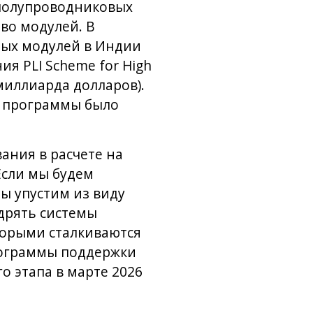
полупроводниковых
во модулей. В
ных модулей в Индии
я PLI Scheme for High
 миллиарда долларов).
х программы было
ания в расчете на
Если мы будем
ы упустим из виду
дрять системы
торыми сталкиваются
программы поддержки
о этапа в марте 2026