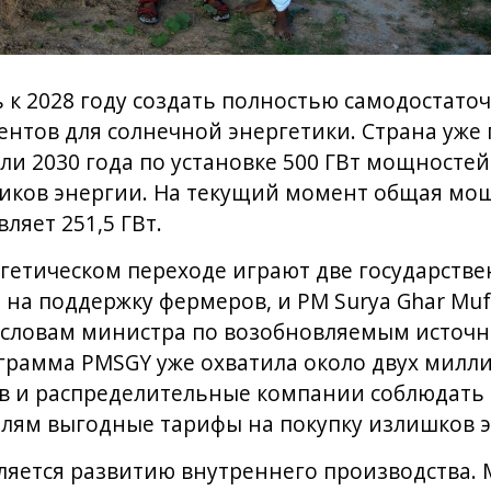
 к 2028 году создать полностью самодостато
нтов для солнечной энергетики. Страна уже
ли 2030 года по установке 500 ГВт мощностей
иков энергии. На текущий момент общая мощ
ляет 251,5 ГВт.
гетическом переходе играют две государств
а поддержку фермеров, и PM Surya Ghar Muft B
о словам министра по возобновляемым источ
грамма PMSGY уже охватила около двух милли
в и распределительные компании соблюдать 
елям выгодные тарифы на покупку излишков э
ляется развитию внутреннего производства.