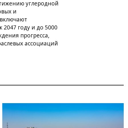
стижению углеродной
овых и
 включают
2047 году и до 5000
ждения прогресса,
траслевых ассоциаций