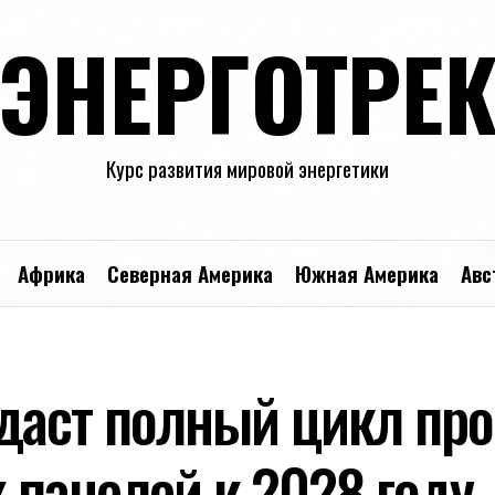
ЭНЕРГОТРЕ
Курс развития мировой энергетики
Африка
Северная Америка
Южная Америка
Авс
даст полный цикл про
 панелей к 2028 году