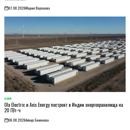
07.08.2026
Мария Воронова
on
АЗИЯ
ОПУБЛИКОВАНО
Ola Electric и Axis Energy построят в Индии энергохранилища на
В
20 ГВт-ч
06.08.2026
Айнур Бекенова
on