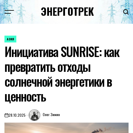
Перейти
ЭНЕРГОТРЕК
к
содержимому
АЗИЯ
ОПУБЛИКОВАНО
Инициатива SUNRISE: как
В
превратить отходы
солнечной энергетики в
ценность
Олег Зимин
28.10.2025
on