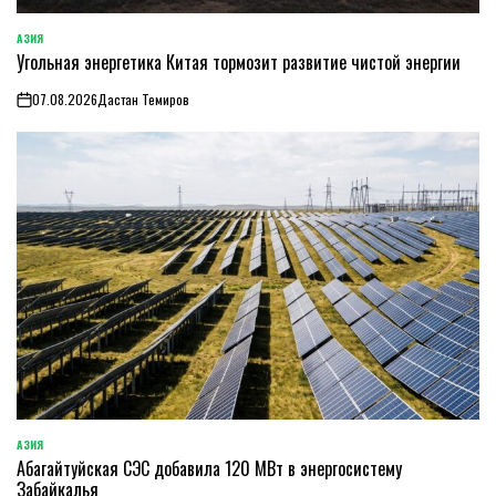
АЗИЯ
ОПУБЛИКОВАНО
Угольная энергетика Китая тормозит развитие чистой энергии
В
07.08.2026
Дастан Темиров
on
АЗИЯ
ОПУБЛИКОВАНО
Абагайтуйская СЭС добавила 120 МВт в энергосистему
В
Забайкалья