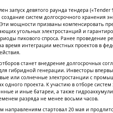
н запуск девятого раунда тендера («Tender 9
 создание систем долгосрочного хранения э
ч. Эти мощности призваны компенсировать пр
вающих угольных электростанций и гарантир
ериоды пикового спроса. Ранее проведение р
на время интеграции местных проектов в фе
ействия.
отборов станет внедрение долгосрочных сог
 для гибридной генерации. Инвесторы впервы
вые или солнечные электростанции с пром
х одного проекта. К участию в отборе систем
онные и иные батареи, а также гидроаккуму
еменем разряда не менее восьми часов.
м направлениям стартовал 20 мая и продлитс