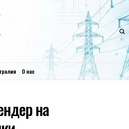
К
тралия
О нас
ендер на
ики