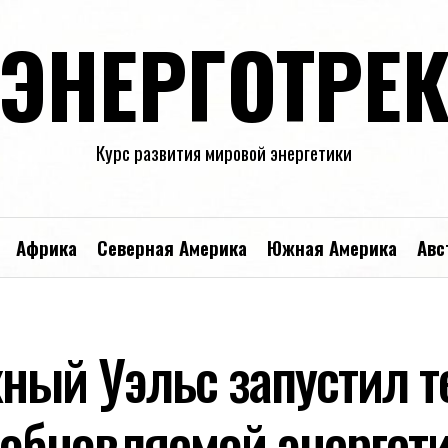
ЭНЕРГОТРЕ
Курс развития мировой энергетики
Африка
Северная Америка
Южная Америка
Авс
ый Уэльс запустил т
зобновляемой энергет