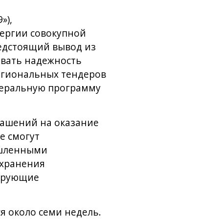
»),
нергии совокупной
едстоящий вывод из
овать надежность
егиональных тендеров
деральную программу
лашений на оказание
е смогут
ышленными
 хранения
лирующие
я около семи недель.