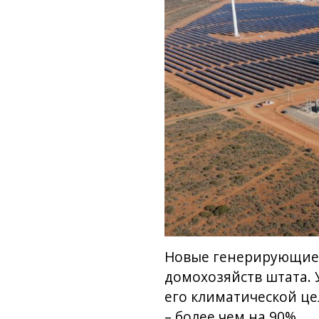
Новые генерирующие 
домохозяйств штата. 
его климатической це
– более чем на 90%.