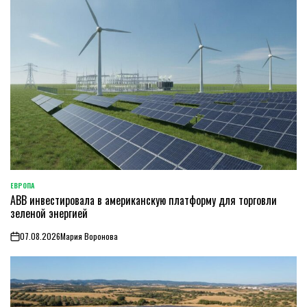
ЕВРОПА
ОПУБЛИКОВАНО
ABB инвестировала в американскую платформу для торговли
В
зеленой энергией
07.08.2026
Мария Воронова
on