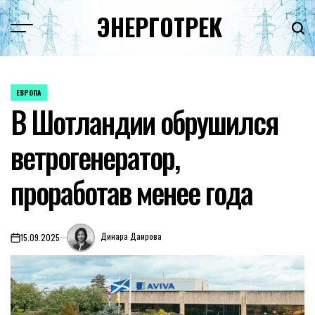
Перейти
ЭНЕРГОТРЕК
к
содержимому
ЕВРОПА
ОПУБЛИКОВАНО
В Шотландии обрушился
В
ветрогенератор,
проработав менее года
Динара Даирова
15.09.2025
on