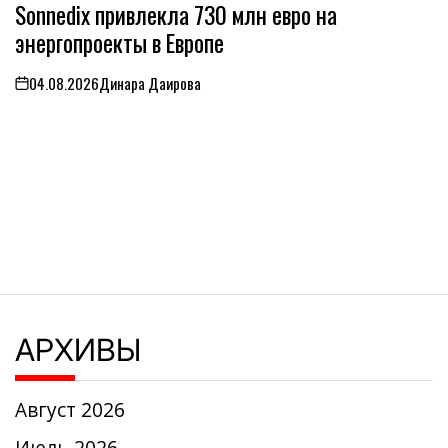
Sonnedix привлекла 730 млн евро на
В
энергопроекты в Европе
04.08.2026
Динара Даирова
on
АРХИВЫ
Август 2026