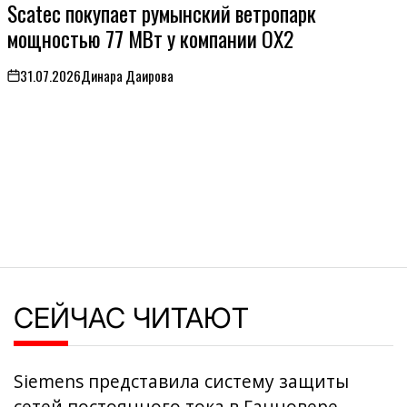
Scatec покупает румынский ветропарк
В
мощностью 77 МВт у компании OX2
31.07.2026
Динара Даирова
on
СЕЙЧАС ЧИТАЮТ
Siemens представила систему защиты