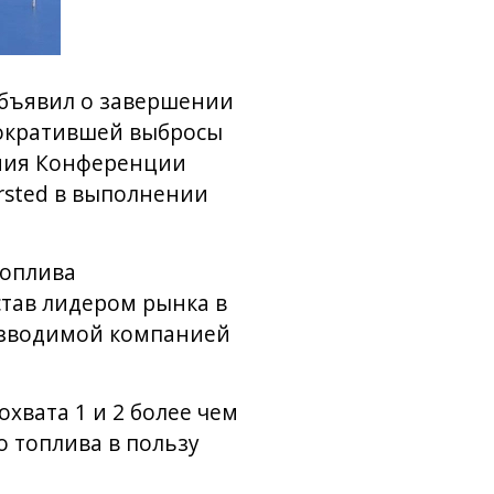
объявил о завершении
сократившей выбросы
ения Конференции
rsted в выполнении
топлива
став лидером рынка в
изводимой компанией
охвата 1 и 2 более чем
о топлива в пользу