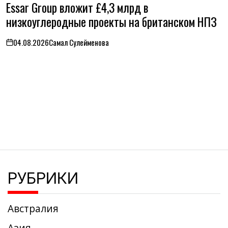
Essar Group вложит £4,3 млрд в
В
низкоуглеродные проекты на британском НПЗ
04.08.2026
Самал Сулейменова
on
РУБРИКИ
Австралия