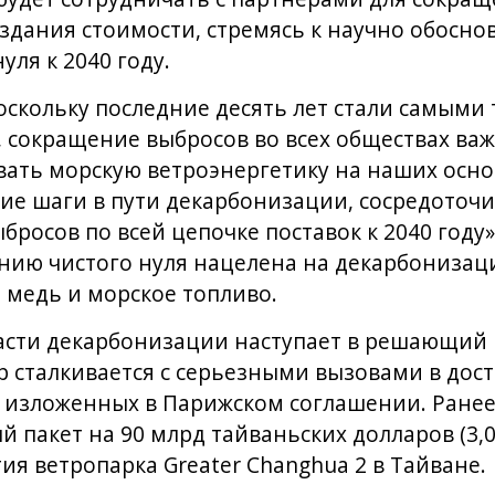
оздания стоимости, стремясь к научно обосно
ля к 2040 году.
оскольку последние десять лет стали самыми
сокращение выбросов во всех обществах важн
ать морскую ветроэнергетику на наших осно
е шаги в пути декарбонизации, сосредоточ
росов по всей цепочке поставок к 2040 году»
нию чистого нуля нацелена на декарбонизац
, медь и морское топливо.
ласти декарбонизации наступает в решающий 
р сталкивается с серьезными вызовами в до
 изложенных в Парижском соглашении. Ранее
 пакет на 90 млрд тайваньских долларов (3,
ия ветропарка Greater Changhua 2 в Тайване.