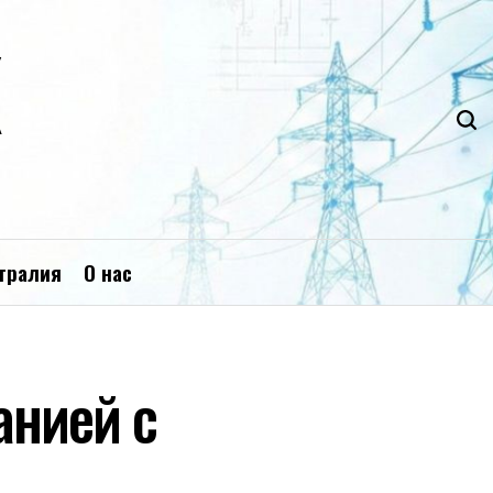
К
тралия
О нас
анией с