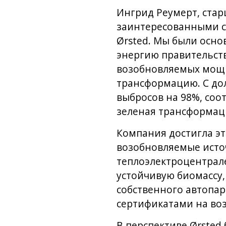
Ингрид Реумерт, стар
заинтересованными с
Ørsted. Мы были осно
энергию правительств
возобновляемых мощн
трансформацию. С до
выбросов на 98%, со
зеленая трансформаци
Компания достигла эт
возобновляемые исто
теплоэлектроцентрал
устойчивую биомассу,
собственного автопар
сертификатами на во
В перспективе Ørsted