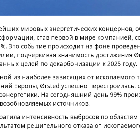
нейших мировых энергетических концернов, 
сформации, став первой в мире компанией, 
98%. Это событие происходит на фоне провед
зилии, подчеркивая значимость достижения Ø
анных целей по декарбонизации к 2025 году.
ной из наиболее зависящих от ископаемого 
ний Европы, Ørsted успешно перестроилась, 
роэнергетики. На сегодняшний день 99% про
 возобновляемых источников.
кратила интенсивность выбросов по областям 
зультатом решительного отказа от ископаемог