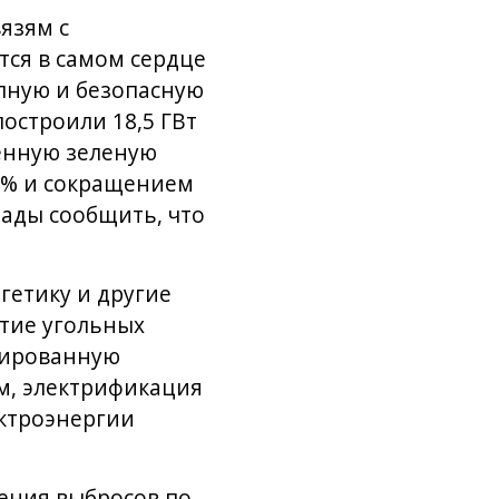
язям с
ся в самом сердце
упную и безопасную
остроили 18,5 ГВт
енную зеленую
9% и сокращением
ады сообщить, что
гетику и другие
тие угольных
цированную
ом, электрификация
ектроэнергии
щения выбросов по