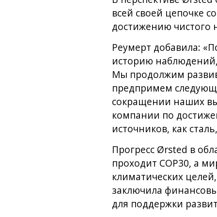
всей своей цепочке с
достижению чистого ну
Реумерт добавила: «П
историю наблюдений, 
Мы продолжим развив
предпримем следующи
сокращении наших выб
компании по достиже
источников, как сталь
Прогресс Ørsted в об
проходит COP30, а ми
климатических целей,
заключила финансовый
для поддержки развит