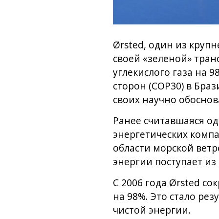
Ørsted, один из круп
своей «зеленой» тран
углекислого газа на 
сторон (COP30) в Бра
своих научно обоснов
Ранее считавшаяся од
энергетических компа
области морской вет
энергии поступает из
С 2006 года Ørsted со
на 98%. Это стало ре
чистой энергии.