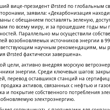
ший вице-президент Ørsted по глобальным св
торонами, заявила: «Декарбонизация находит
ваны с обещанием поставлять зеленую, дост
ам по всему миру, и за прошедшие годы мы п
остей. Параллельно мы осуществили собств
лей возобновляемых источников энергии в 9
ответствующим научным рекомендациям, мы р
я Ørsted фактически завершена».
ой цели, активно внедряя морскую ветроэнер
чники энергии. Среди ключевых шагов: закры
ей, перевод оставшихся станций на сертифи
 продажа активов, связанных с нефтью и газ
ка и покрытие собственного потребления эл
зобновляемую электроэнергию.
 будет сотрудничать с партнерами для сокра