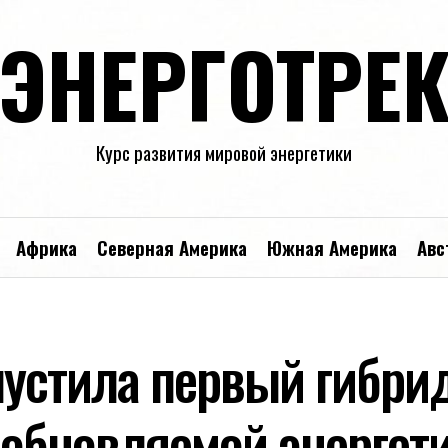
ЭНЕРГОТРЕ
Курс развития мировой энергетики
Африка
Северная Америка
Южная Америка
Авс
апустила первый гибр
зобновляемой энергети