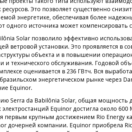
ные проекты такого типа используют взаимо
 ресурсов. Это позволяет существенно снизит
мой энергетике, обеспечивая более надежны
от одного источника может компенсировать с
bilônia Solar позволило эффективно использо
ей ветровой установки. Это проявляется в с
структуры объекта и в повышении операцио
ии и технического обслуживания. Годовой об
мплексе оценивается в 236 ГВтч. Вся выработ
 бразильском энергетическом рынке через Dan
ие Equinor.
цию Serra da Babilônia Solar, общая мощность
электростанций Equinor достигла около 600 М
ется первым крупным достижением Rio Energy к
r дочерней компании. Equinor приобрела Rio 