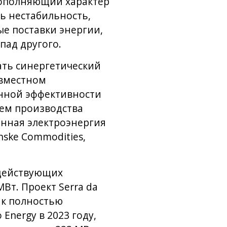
дополняющий характер
ь нестабильность,
е поставки энергии,
пад другого.
вать синергетический
овместном
нной эффективности
ъем производства
анная электроэнергия
ske Commodities,
 действующих
Вт. Проект Serra da
ак полностью
Energy в 2023 году,