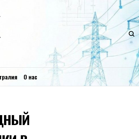
К
тралия
О нас
идный
ки в