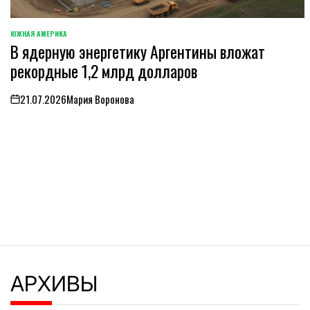
ЮЖНАЯ АМЕРИКА
ОПУБЛИКОВАНО
В ядерную энергетику Аргентины вложат
В
рекордные 1,2 млрд долларов
21.07.2026
Мария Воронова
on
АРХИВЫ