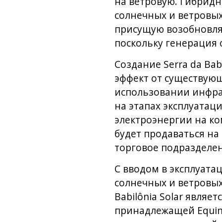
на ветровую. Гибрид
солнечных и ветровых
присущую возобновляе
поскольку генерация 
Создание Serra da Ba
эффект от существующ
использовании инфра
на этапах эксплуатац
электроэнергии на ко
будет продаваться на
торговое подразделен
С вводом в эксплуата
солнечных и ветровых 
Babilônia Solar явля
принадлежащей Equino