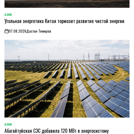
АЗИЯ
ОПУБЛИКОВАНО
Угольная энергетика Китая тормозит развитие чистой энергии
В
07.08.2026
Дастан Темиров
on
АЗИЯ
ОПУБЛИКОВАНО
Абагайтуйская СЭС добавила 120 МВт в энергосистему
В