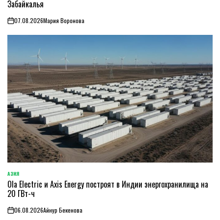
Забайкалья
07.08.2026
Мария Воронова
on
АЗИЯ
ОПУБЛИКОВАНО
Ola Electric и Axis Energy построят в Индии энергохранилища на
В
20 ГВт-ч
06.08.2026
Айнур Бекенова
on