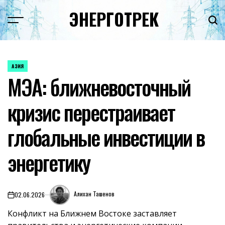
Перейти
ЭНЕРГОТРЕК
к
содержимому
АЗИЯ
ОПУБЛИКОВАНО
МЭА: ближневосточный
В
кризис перестраивает
глобальные инвестиции в
энергетику
Алихан Ташенов
02.06.2026
on
Конфликт на Ближнем Востоке заставляет