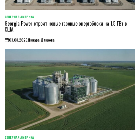
СЕВЕРНАЯ АМЕРИКА
ОПУБЛИКОВАНО
Georgia Power строит новые газовые энергоблоки на 1,5 ГВт в
В
США
03.08.2026
Динара Даирова
on
СЕВЕРНАЯ АМЕРИКА
ОПУБЛИКОВАНО