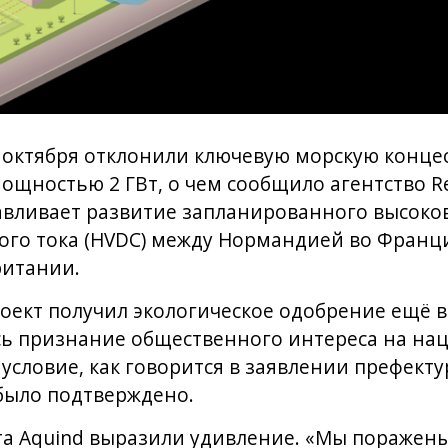
 октября отклонили ключевую морскую конце
мощностью 2 ГВт, о чем сообщило агентство R
авливает развитие запланированного высоко
ого тока (HVDC) между Нормандией во Фран
итании.
роект получил экологическое одобрение ещё в
сь признание общественного интереса на на
условие, как говорится в заявлении префект
было подтверждено.
та Aquind выразили удивление. «Мы поражен