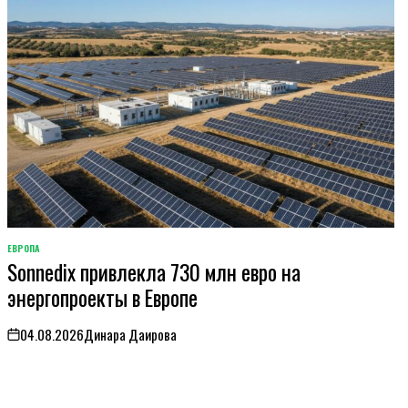
ЕВРОПА
ОПУБЛИКОВАНО
Sonnedix привлекла 730 млн евро на
В
энергопроекты в Европе
04.08.2026
Динара Даирова
on