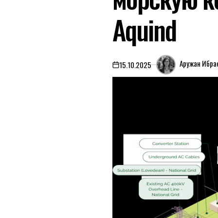
Aquind
Аружан Ибра
15.10.2025
on