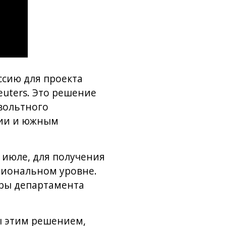
ссию для проекта
euters. Это решение
вольтного
ции и южным
 июле, для получения
циональном уровне.
уры департамента
ы этим решением,