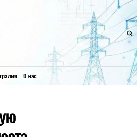
К
тралия
О нас
вую
оста