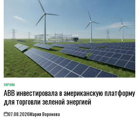
ЕВРОПА
ОПУБЛИКОВАНО
ABB инвестировала в американскую платформу
В
для торговли зеленой энергией
07.08.2026
Мария Воронова
on