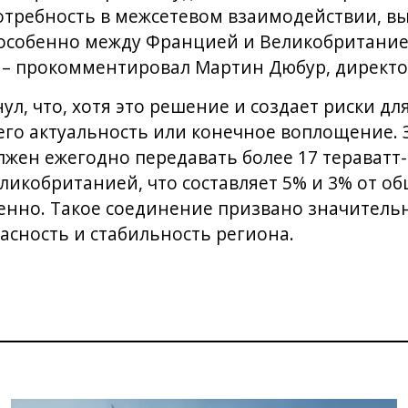
отребность в межсетевом взаимодействии, в
 особенно между Францией и Великобритание
, – прокомментировал Мартин Дюбур, директо
л, что, хотя это решение и создает риски для
 его актуальность или конечное воплощение
лжен ежегодно передавать более 17 тераватт
икобританией, что составляет 5% и 3% от о
венно. Такое соединение призвано значитель
асность и стабильность региона.