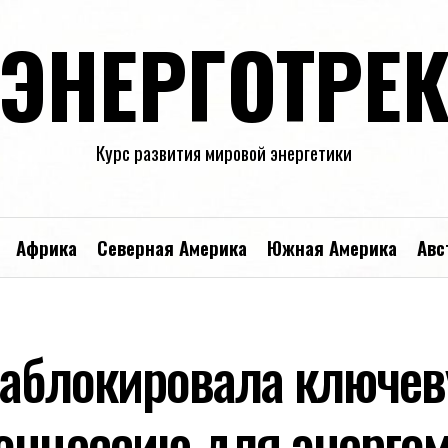
ЭНЕРГОТРЕ
Курс развития мировой энергетики
Африка
Северная Америка
Южная Америка
Авс
аблокировала ключе
онцессию для энергом