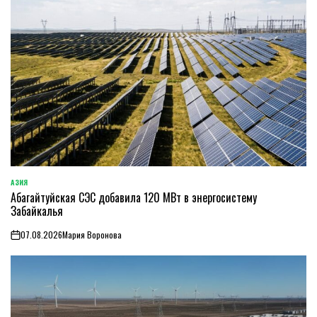
АЗИЯ
ОПУБЛИКОВАНО
Абагайтуйская СЭС добавила 120 МВт в энергосистему
В
Забайкалья
07.08.2026
Мария Воронова
on