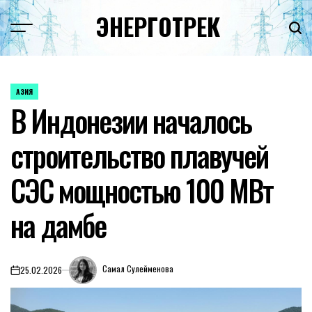
Перейти
ЭНЕРГОТРЕК
к
содержимому
АЗИЯ
ОПУБЛИКОВАНО
В Индонезии началось
В
строительство плавучей
СЭС мощностью 100 МВт
на дамбе
Самал Сулейменова
25.02.2026
on