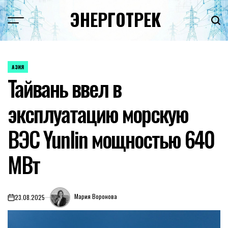
Перейти
ЭНЕРГОТРЕК
к
содержимому
АЗИЯ
ОПУБЛИКОВАНО
Тайвань ввел в
В
эксплуатацию морскую
ВЭС Yunlin мощностью 640
МВт
Мария Воронова
23.08.2025
on