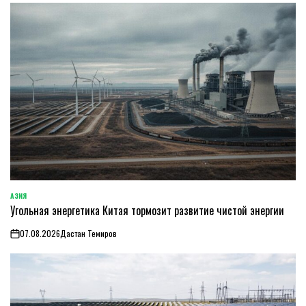
АЗИЯ
ОПУБЛИКОВАНО
Угольная энергетика Китая тормозит развитие чистой энергии
В
07.08.2026
Дастан Темиров
on