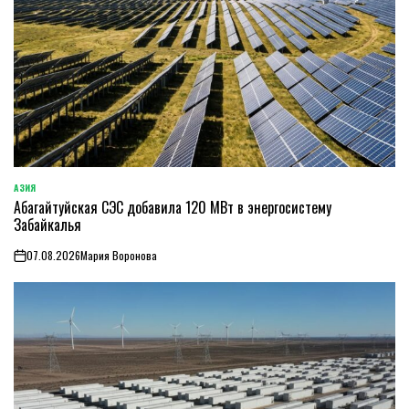
АЗИЯ
ОПУБЛИКОВАНО
Абагайтуйская СЭС добавила 120 МВт в энергосистему
В
Забайкалья
07.08.2026
Мария Воронова
on