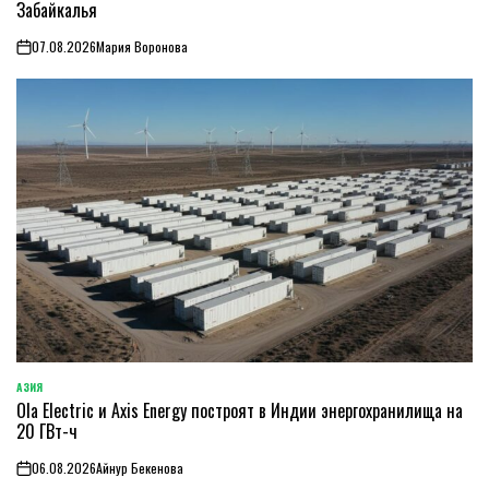
Забайкалья
07.08.2026
Мария Воронова
on
АЗИЯ
ОПУБЛИКОВАНО
Ola Electric и Axis Energy построят в Индии энергохранилища на
В
20 ГВт-ч
06.08.2026
Айнур Бекенова
on