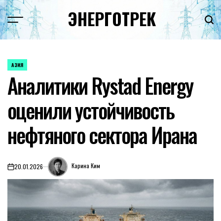
Перейти
ЭНЕРГОТРЕК
к
содержимому
АЗИЯ
ОПУБЛИКОВАНО
Аналитики Rystad Energy
В
оценили устойчивость
нефтяного сектора Ирана
Карина Ким
20.01.2026
on