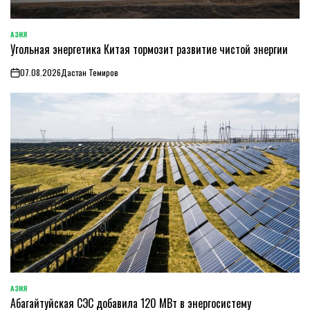
АЗИЯ
ОПУБЛИКОВАНО
Угольная энергетика Китая тормозит развитие чистой энергии
В
07.08.2026
Дастан Темиров
on
АЗИЯ
ОПУБЛИКОВАНО
Абагайтуйская СЭС добавила 120 МВт в энергосистему
В