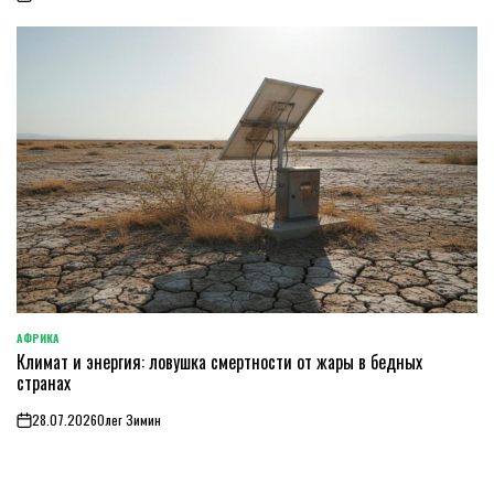
on
АФРИКА
ОПУБЛИКОВАНО
Климат и энергия: ловушка смертности от жары в бедных
В
странах
28.07.2026
Олег Зимин
on