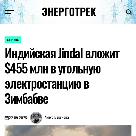
Перейти
ЭНЕРГОТРЕК
к
содержимому
АФРИКА
ОПУБЛИКОВАНО
Индийская Jindal вложит
В
$455 млн в угольную
электростанцию в
Зимбабве
Айнур Бекенова
22.09.2025
on