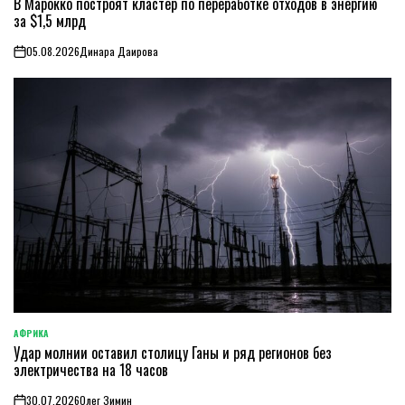
В Марокко построят кластер по переработке отходов в энергию
В
за $1,5 млрд
05.08.2026
Динара Даирова
on
АФРИКА
ОПУБЛИКОВАНО
Удар молнии оставил столицу Ганы и ряд регионов без
В
электричества на 18 часов
30.07.2026
Олег Зимин