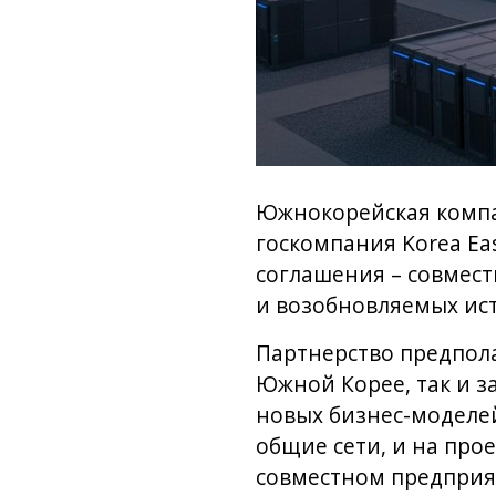
Южнокорейская компан
госкомпания Korea E
соглашения – совмест
и возобновляемых ис
Партнерство предпола
Южной Корее, так и з
новых бизнес-моделей
общие сети, и на про
совместном предприят