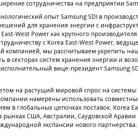
ирение сотрудничества на предприятии Sams
нологический опыт Samsung SDI в производс
 решений для хранения энергии с инфрастру
East-West Power как крупного производителя
трудничеству с Korea East-West Power, ведущ
ой компанией, мы рассчитываем укрепить на
ь в секторах систем хранения энергии и во
л исполнительный вице-президент Samsung SD
ветом на растущий мировой спрос на системы
 Компании намерены использовать совместны
ям в глобальных цепочках поставок. Korea Ea
а рынках США, Австралии, Саудовской Аравии
еждународной экспансии нового партнерства.