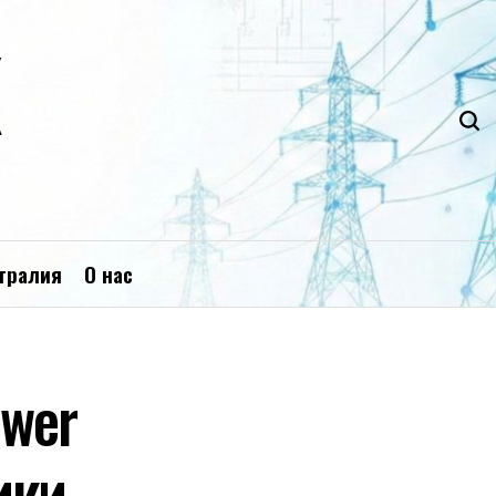
К
тралия
О нас
ower
ики