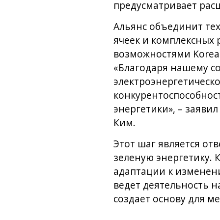
предусматривает расш
Альянс объединит тех
ячеек и комплексных
возможностями Korea 
«Благодаря нашему со
электроэнергетическ
конкурентоспособност
энергетики», – заяви
Ким.
Этот шаг является от
зеленую энергетику.
адаптации к изменени
ведет деятельность н
создает основу для м