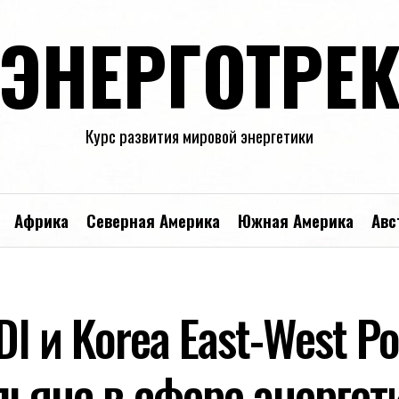
ЭНЕРГОТРЕ
Курс развития мировой энергетики
Африка
Северная Америка
Южная Америка
Авс
I и Korea East-West P
льянс в сфере энергет