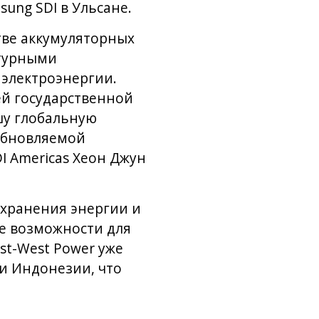
ung SDI в Ульсане.
тве аккумуляторных
ктурными
 электроэнергии.
ей государственной
шу глобальную
зобновляемой
I Americas Хеон Джун
 хранения энергии и
е возможности для
st-West Power уже
 и Индонезии, что