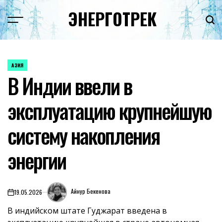
Перейти
ЭНЕРГОТРЕК
к
содержимому
АЗИЯ
ОПУБЛИКОВАНО
В Индии ввели в
В
эксплуатацию крупнейшую
систему накопления
энергии
Айнур Бекенова
19.05.2026
on
В индийском штате Гуджарат введена в