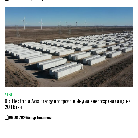
on
АЗИЯ
ОПУБЛИКОВАНО
Ola Electric и Axis Energy построят в Индии энергохранилища на
В
20 ГВт-ч
06.08.2026
Айнур Бекенова
on