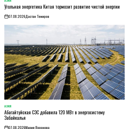
АЗИЯ
ОПУБЛИКОВАНО
Угольная энергетика Китая тормозит развитие чистой энергии
В
07.08.2026
Дастан Темиров
on
АЗИЯ
ОПУБЛИКОВАНО
Абагайтуйская СЭС добавила 120 МВт в энергосистему
В
Забайкалья
07.08.2026
Мария Воронова