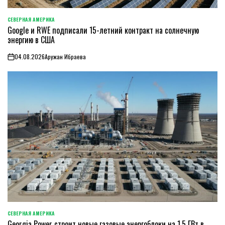
СЕВЕРНАЯ АМЕРИКА
ОПУБЛИКОВАНО
Google и RWE подписали 15-летний контракт на солнечную
В
энергию в США
04.08.2026
Аружан Ибраева
on
СЕВЕРНАЯ АМЕРИКА
ОПУБЛИКОВАНО
Georgia Power строит новые газовые энергоблоки на 1,5 ГВт в
В