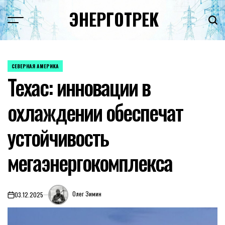
Перейти
ЭНЕРГОТРЕК
к
содержимому
СЕВЕРНАЯ АМЕРИКА
ОПУБЛИКОВАНО
Техас: инновации в
В
охлаждении обеспечат
устойчивость
мегаэнергокомплекса
Олег Зимин
03.12.2025
on