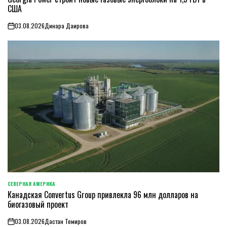
США
03.08.2026
Динара Даирова
on
СЕВЕРНАЯ АМЕРИКА
ОПУБЛИКОВАНО
Канадская Convertus Group привлекла 96 млн долларов на
В
биогазовый проект
03.08.2026
Дастан Темиров
on