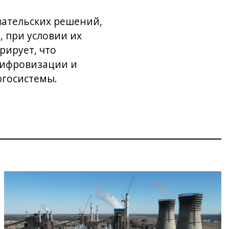
вательских решений,
 при условии их
рирует, что
цифровизации и
ргосистемы.