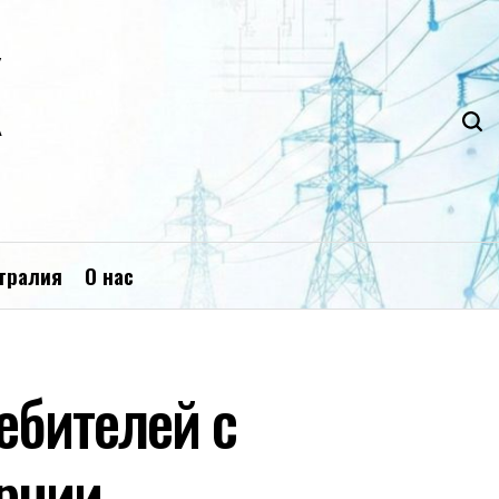
К
тралия
О нас
ебителей с
рнии