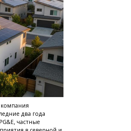
д компания
ледние два года
PG&E, частные
приятия в северной и