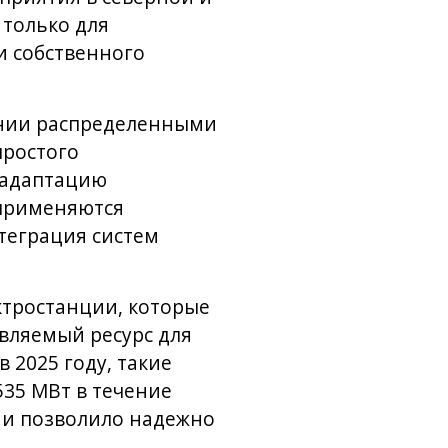
только для
и собственного
ении распределенными
простого
 адаптацию
 применяются
теграция систем
ктростанции, которые
вляемый ресурс для
 2025 году, такие
35 МВт в течение
и и позволило надежно