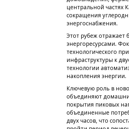
центральной частях 
сокращения углеродн
энергоснабжения.
Этот рубеж отражает
энергоресурсами. Фок
технологического пр
инфраструктуры к дв
технологии автомати
накопления энергии.
Ключевую роль в нов
объединяют домашние
покрытия пиковых наг
объединенные потреб
двух часов, что сопо
пройти период вечерн