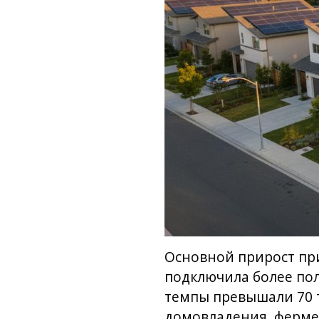
Основной прирост при
подключила более пол
темпы превышали 70 т
домовладения, фермер