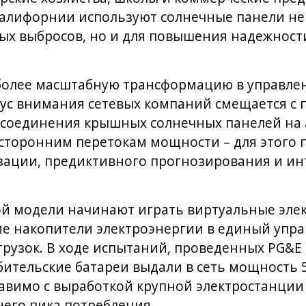
Калифорнии используют солнечные панели не 
ых выбросов, но и для повышения надежност
 более масштабную трансформацию в управл
ус внимания сетевых компаний смещается с 
исоединения крышных солнечных панелей на
усторонним перетокам мощности – для этого
зации, предиктивного прогнозирования и ин
ой модели начинают играть виртуальные эле
 накопители электроэнергии в единый упра
рузок. В ходе испытаний, проведенных PG&E в
ительские батареи выдали в сеть мощность 5
ставимо с выработкой крупной электростанци
его пика потребления.