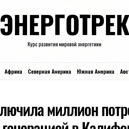
ЭНЕРГОТРЕ
Курс развития мировой энергетики
Африка
Северная Америка
Южная Америка
Авс
лючила миллион потр
 генерацией в Калифо