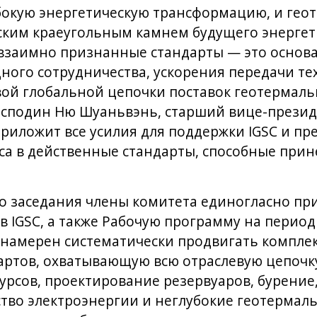
бокую энергетическую трансформацию, и гео
ским краеугольным камнем будущего энергети
заимно признанные стандарты — это основа
ого сотрудничества, ускорения передачи те
ой глобальной цепочки поставок геотермаль
сподин Ню Шуаньвэнь, старший вице-президе
 приложит все усилия для поддержки IGSC и п
са в действенные стандарты, способные при
го заседания члены комитета единогласно п
 IGSC, а также Рабочую программу на период с
намерен систематически продвигать комплек
ртов, охватывающую всю отраслевую цепочку
сурсов, проектирование резервуаров, бурение
тво электроэнергии и неглубокие геотермаль