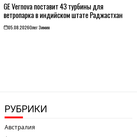
ОПУБЛИКОВАНО
GE Vernova поставит 43 турбины для
В
ветропарка в индийском штате Раджастхан
05.08.2026
Олег Зимин
on
РУБРИКИ
Австралия