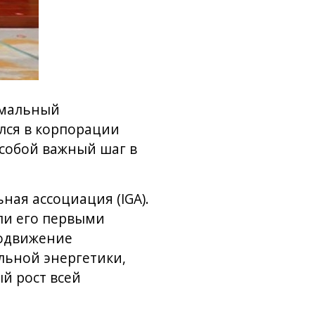
рмальный
ился в корпорации
т собой важный шаг в
ая ассоциация (IGA).
али его первыми
родвижение
льной энергетики,
й рост всей