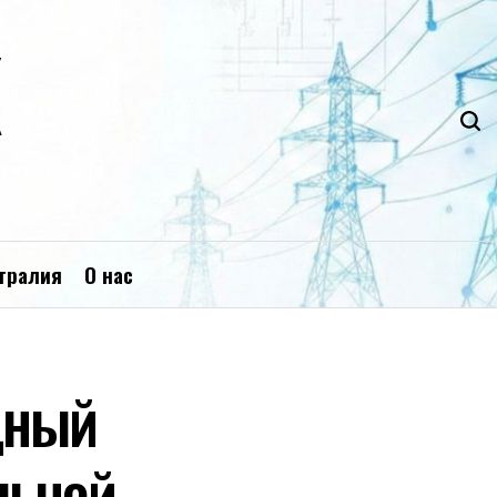
К
тралия
О нас
дный
льной