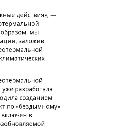
жные действия», —
еотермальной
 образом, мы
ации, заложив
геотермальной
 климатических
геотермальной
я уже разработала
водила созданием
ект по «бездымному»
 включен в
возобновляемой