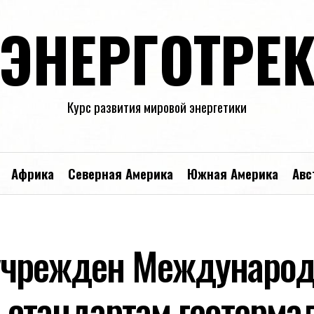
ЭНЕРГОТРЕ
Курс развития мировой энергетики
Африка
Северная Америка
Южная Америка
Авс
 учрежден Междунаро
о стандартам геотерма