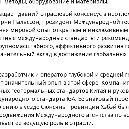
, методы, оборудование и материалы.
ащает давний отраслевой консенсус в неотло
ярни Пальссон, президент Международной г
няя мировой опыт открытым и инклюзивным
етные международные стандарты и рекоменд
крупномасштабного, эффективного развития 
начительный вклад в достижение глобальных
разработчик и оператор глубокой и средней 
ет значительный опыт в этой сфере. Компани
ных геотермальных стандартов Китая и руко
дународного стандарта IGA. Ее знаковый про
лению в уезде Сюнсянь провинции Хэбэй был
продвижения Международного агентства по 
ивает ее ведущую роль в отрасли.