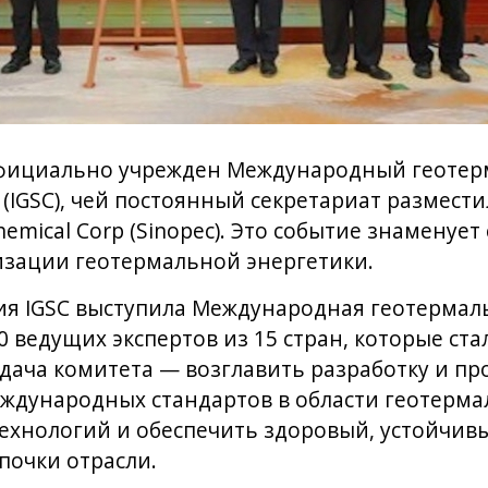
официально учрежден Международный геоте
(IGSC), чей постоянный секретариат размест
hemical Corp (Sinopec). Это событие знаменуе
изации геотермальной энергетики.
 IGSC выступила Международная геотермальн
 ведущих экспертов из 15 стран, которые ст
дача комитета — возглавить разработку и п
дународных стандартов в области геотерма
ехнологий и обеспечить здоровый, устойчивы
почки отрасли.