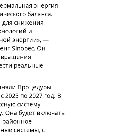
термальная энергия
ческого баланса.
 для снижения
хнологий и
ной энергии», —
нт Sinopec. Он
ревращения
нести реальные
риняли Процедуры
 2025 по 2027 год. В
сную систему
. Она будет включать
, районное
ные системы, с