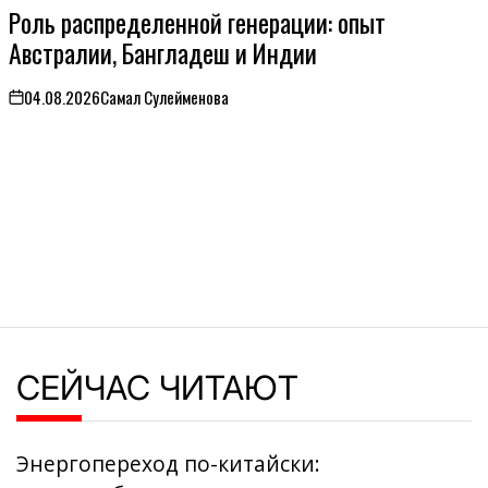
ОПУБЛИКОВАНО
Роль распределенной генерации: опыт
В
Австралии, Бангладеш и Индии
04.08.2026
Самал Сулейменова
on
СЕЙЧАС ЧИТАЮТ
Энергопереход по-китайски: