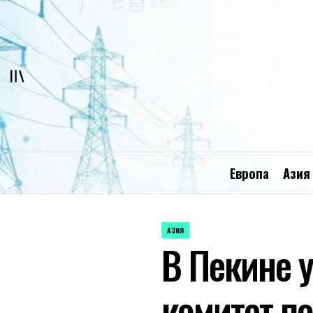
Перейти
к
содержимому
Европа
Азия
АЗИЯ
ОПУБЛИКОВАНО
В Пекине
В
комитет п