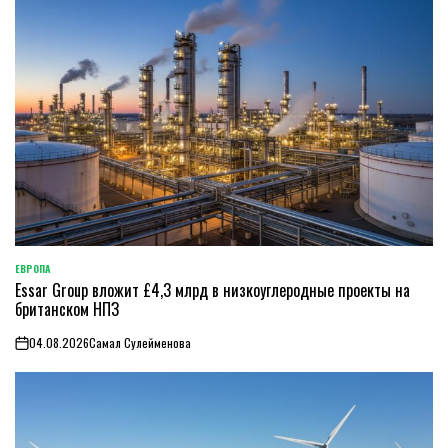
ЕВРОПА
ОПУБЛИКОВАНО
Essar Group вложит £4,3 млрд в низкоуглеродные проекты на
В
британском НПЗ
04.08.2026
Самал Сулейменова
on