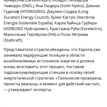
Арнарсона (Landsvirkjun), Исидро Пескадора
Чаморро (ENEL), Яна Людера (Voith Hydro), Дженис
Гуденаф (HYDROGRID), Джулию Соудер (Long
Duration Energy Council), Хулио Кастро (Iberdrola
Energía Sostenible España), Карла Хайнца Грубера
(VERBUND Hydropower), Кристиана Руби (Eurelectric),
Малкольма Тёрнбулла (IHA) и Пола Эйтрима
(Statkraft).
Представители отрасли убеждены, что Европа уже
занимала лидирующие позиции в области
возобновляемых источников энергии и должна
вновь возглавить этот процесс, поставив
гидроаккумулирующие станции в основу своей
энергетической стратегии. «Технология проверена,
проекты реальны, и момент для действий настал»,
— утверждают эксперты.