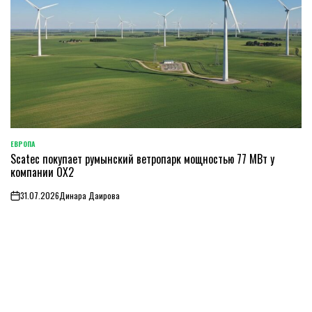
ЕВРОПА
ОПУБЛИКОВАНО
Scatec покупает румынский ветропарк мощностью 77 МВт у
В
компании OX2
31.07.2026
Динара Даирова
on