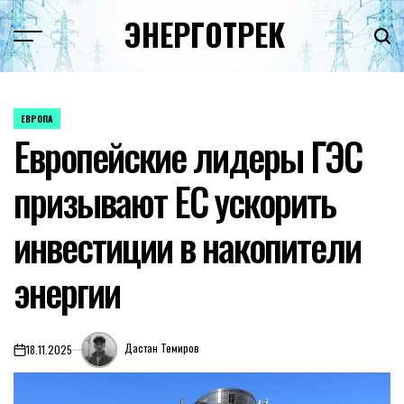
Перейти
ЭНЕРГОТРЕК
к
содержимому
ЕВРОПА
ОПУБЛИКОВАНО
Европейские лидеры ГЭС
В
призывают ЕС ускорить
инвестиции в накопители
энергии
Дастан Темиров
18.11.2025
on